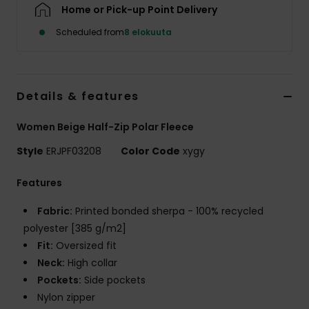
Vaatteet
Home or Pick-up Point Delivery
Scheduled from
8 elokuuta
Lisätarvik
Kengät
Details & features
Women Beige Half-Zip Polar Fleece
Fitness
Style
ERJPF03208
Color Code
xygy
Snow
Features
Fabric:
Printed bonded sherpa - 100% recycled
polyester [385 g/m2]
Fit:
Oversized fit
Neck:
High collar
Pockets:
Side pockets
Nylon zipper