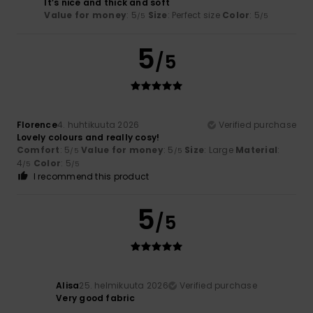
It’s nice and thick and soft
Value for money
: 5
Size
: Perfect size
Color
: 5
/5
/5
5
/5
Florence
4. huhtikuuta 2026
Verified purchase
Lovely colours and really cosy!
Comfort
: 5
Value for money
: 5
Size
: Large
Material
:
/5
/5
4
Color
: 5
/5
/5
I recommend this product
5
/5
Alisa
25. helmikuuta 2026
Verified purchase
Very good fabric