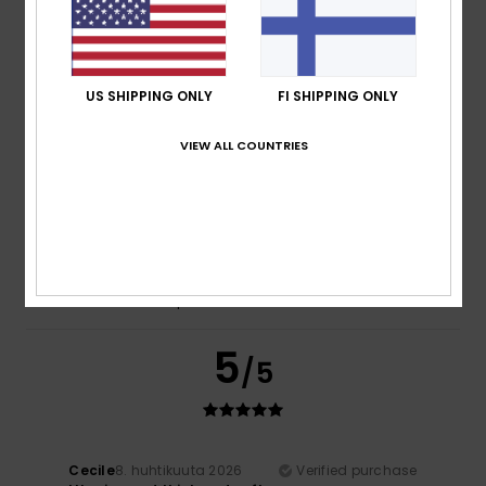
Comfort
: 5
Value for money
: 5
Size
: Perfect size
/5
/5
Material
: 5
Color
: 5
/5
/5
I recommend this product
US SHIPPING ONLY
FI SHIPPING ONLY
5
/5
VIEW ALL COUNTRIES
Alma
11. huhtikuuta 2026
Verified purchase
The colours are lovely, and the fabric is very cosy
Comfort
: 5
Value for money
: 5
Size
: Too large
/5
/5
Material
: 5
Color
: 5
/5
/5
I recommend this product
5
/5
Cecile
8. huhtikuuta 2026
Verified purchase