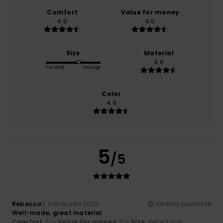
Comfort
Value for money
4.9
4.5
Size
Material
4.8
Too small
Too large
Color
4.9
5
/5
Rebecca
2. kesäkuuta 2026
Verified purchase
Well-made, great material
Comfort
: 5
Value for money
: 3
Size
: Perfect size
/5
/5