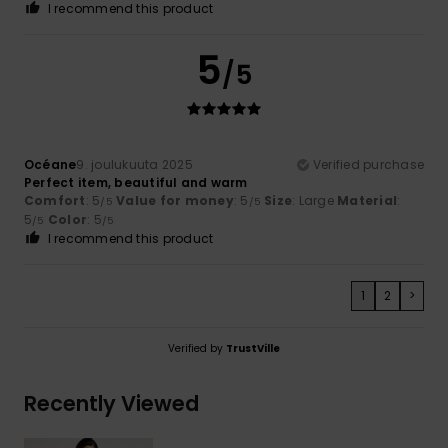
I recommend this product
5
/5
Océane
9. joulukuuta 2025
Verified purchase
Perfect item, beautiful and warm
Comfort
: 5
Value for money
: 5
Size
: Large
Material
:
/5
/5
5
Color
: 5
/5
/5
I recommend this product
1
2
>
Verified by
TrustVille
Recently Viewed