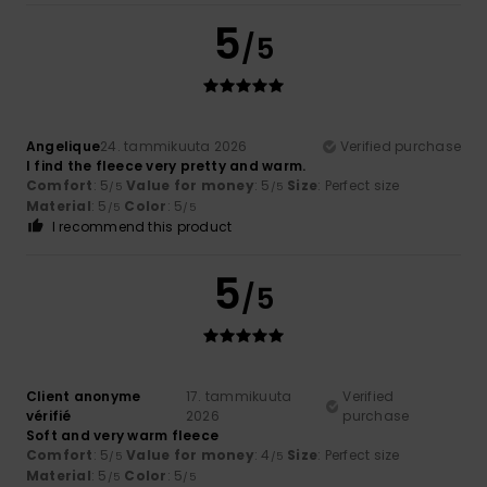
5
/5
Angelique
24. tammikuuta 2026
Verified purchase
I find the fleece very pretty and warm.
Comfort
: 5
Value for money
: 5
Size
: Perfect size
/5
/5
Material
: 5
Color
: 5
/5
/5
I recommend this product
5
/5
Client anonyme
17. tammikuuta
Verified
vérifié
2026
purchase
Soft and very warm fleece
Comfort
: 5
Value for money
: 4
Size
: Perfect size
/5
/5
Material
: 5
Color
: 5
/5
/5