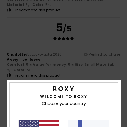
Material
: 5
Color
: 5
/5
/5
I recommend this product
5
/5
Charlotte
25. toukokuuta 2026
Verified purchase
A very nice fleece
Comfort
: 5
Value for money
: 5
Size
: Small
Material
:
/5
/5
5
Color
: 5
/5
/5
I recommend this product
5
/5
WELCOME TO ROXY
Choose your country
Abelly
19. huhtikuuta 2026
Verified purchase
style colours plus size fabric +++