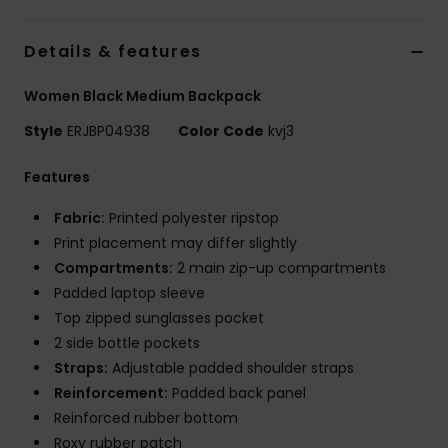
Vaatteet
Details & features
Lisätarvik
Women Black Medium Backpack
Kengät
Style
ERJBP04938
Color Code
kvj3
Features
Fitness
Fabric:
Printed polyester ripstop
Print placement may differ slightly
Snow
Compartments:
2 main zip-up compartments
Padded laptop sleeve
Top zipped sunglasses pocket
2 side bottle pockets
Straps:
Adjustable padded shoulder straps
Reinforcement:
Padded back panel
Reinforced rubber bottom
Roxy rubber patch