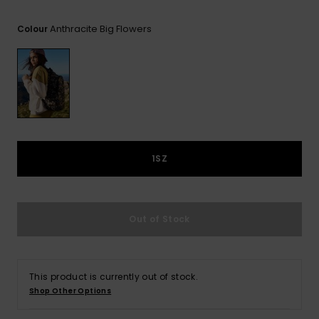
View
Varustekas
Mekot
Talvivaatt
the FAQ
GIFTCARDS
Anthracite Big Flowers
Colour
Huivit ja
Lumilautai
Jumpsuits &
hanskat
Lainelauta
WISHLIST
Playsuits
Hatut & pi
Koulureput
Shortsit
Aurinkolas
Lisätarvik
Hameet
1SZ
Märkäpuvu
Suojavaat
Out of Stock
& neopreen
lisätarvikk
This product is currently out of stock.
Swim
Shop Other Options