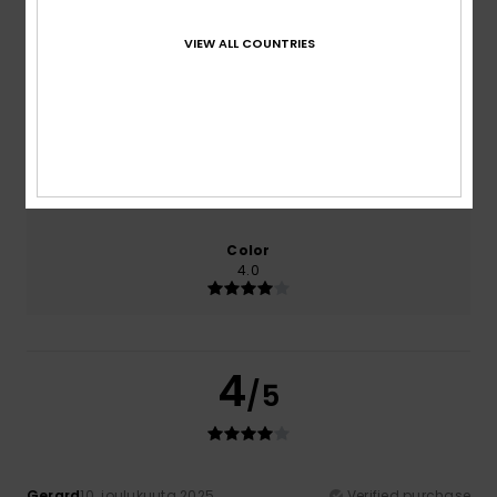
50% of our customers recommend this product
VIEW ALL COUNTRIES
Comfort
Value for money
2.5
2.0
Size
Material
2.5
Too small
Too large
Color
4.0
4
/5
Gerard
10. joulukuuta 2025
Verified purchase