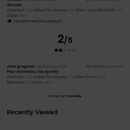
Shaved
Comfort
: 3
Value for money
: 3
Size
: Large
Material
: 4
/5
/5
/5
Color
: 4
/5
I recommend this product
2
/5
Jose gregorio
9. joulukuuta 2025
Verified purchase
Poor materials, low quality
Comfort
: 2
Value for money
: 1
Size
: Perfect size
/5
/5
Material
: 1
Color
: 4
/5
/5
Verified by
TrustVille
Recently Viewed