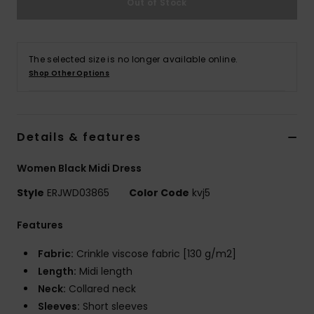
Out of Stock
Vaatteet
Lisätarvik
The selected size is no longer available online.
Shop Other Options
Kengät
Fitness
Details & features
Women Black Midi Dress
Snow
Style
ERJWD03865
Color Code
kvj5
Features
Fabric:
Crinkle viscose fabric [130 g/m2]
Length:
Midi length
Neck:
Collared neck
Sleeves:
Short sleeves