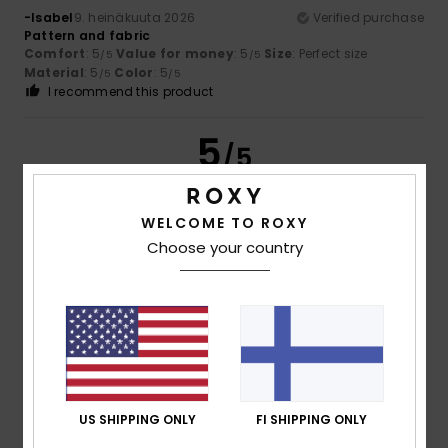
-Isabel
9. heinäkuuta 2026
Verified purchase
Pattern and fabric
Comfort
: 5
Value for money
: 5
Size
: Perfect size
/5
/5
Material
: 5
Color
: 5
/5
/5
I recommend this product
5
/5
WELCOME TO ROXY
Choose your country
Sophie
4. heinäkuuta 2026
Verified purchase
A dress that is neither too long nor too short, with sleeves
and a lovely print.
Comfort
: 5
Value for money
: 4
Size
: Large
Material
:
/5
/5
5
Color
: 4
/5
/5
I recommend this product
5
/5
US SHIPPING ONLY
FI SHIPPING ONLY