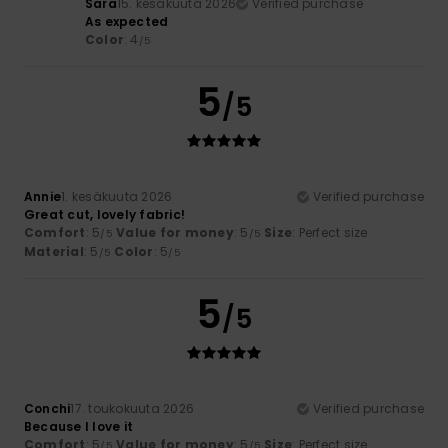
Sara
15. kesäkuuta 2026
Verified purchase
As expected
Color
: 4
/5
5
/5
Annie
1. kesäkuuta 2026
Verified purchase
Great cut, lovely fabric!
Comfort
: 5
Value for money
: 5
Size
: Perfect size
/5
/5
Material
: 5
Color
: 5
/5
/5
5
/5
Conchi
17. toukokuuta 2026
Verified purchase
Because I love it
Comfort
: 5
Value for money
: 5
Size
: Perfect size
/5
/5