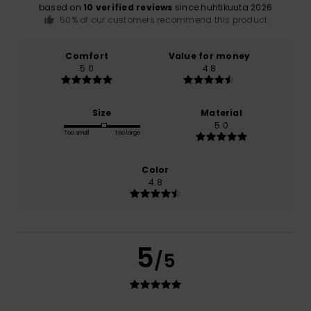
based on
10 verified reviews
since huhtikuuta 2026
50% of our customers recommend this product
Comfort
Value for money
5.0
4.8
Size
Material
5.0
Too small
Too large
Color
4.8
5
/5