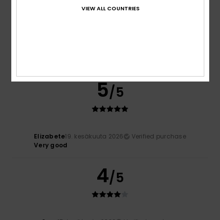
VIEW ALL COUNTRIES
Heidi
30. kesäkuuta 2026
Verified purchase
Really comfy
Comfort
: 5
Value for money
: 5
Size
: Perfect size
/5
/5
Material
: 5
Color
: 5
/5
/5
I recommend this product
5
/5
Elizabete
19. kesäkuuta 2026
Verified purchase
Very good
4
/5