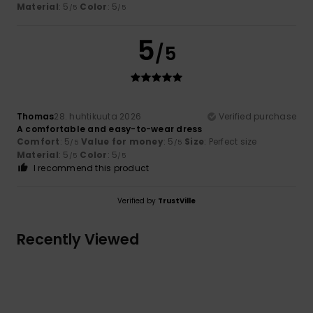
Material
: 5
Color
: 5
/5
/5
5
/5
Thomas
28. huhtikuuta 2026
Verified purchase
A comfortable and easy-to-wear dress
Comfort
: 5
Value for money
: 5
Size
: Perfect size
/5
/5
Material
: 5
Color
: 5
/5
/5
I recommend this product
Verified by
TrustVille
Recently Viewed