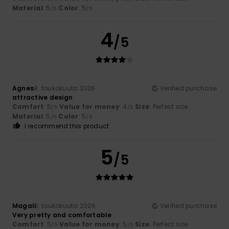
Material
: 5
Color
: 5
/5
/5
4
/5
Agnes
8. toukokuuta 2026
Verified purchase
attractive design
Comfort
: 5
Value for money
: 4
Size
: Perfect size
/5
/5
Material
: 5
Color
: 5
/5
/5
I recommend this product
5
/5
Magali
1. toukokuuta 2026
Verified purchase
Very pretty and comfortable
Comfort
: 5
Value for money
: 5
Size
: Perfect size
/5
/5