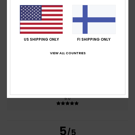
5.0
/5
based on
2 verified reviews
since kesäkuuta 2026
100% of our customers recommend this product
US SHIPPING ONLY
FI SHIPPING ONLY
Comfort
Value for money
4.5
4.5
VIEW ALL COUNTRIES
Size
Material
4.5
Too small
Too large
Color
5.0
5
/5