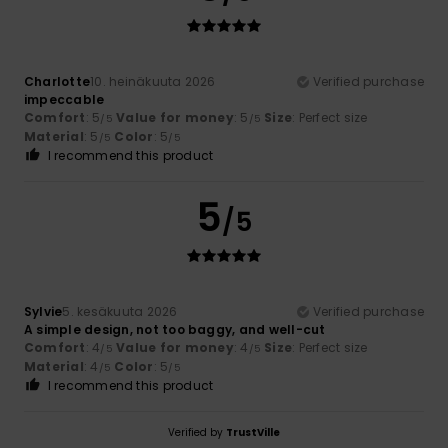
Charlotte
10. heinäkuuta 2026
Verified purchase
impeccable
Comfort
: 5
Value for money
: 5
Size
: Perfect size
/5
/5
Material
: 5
Color
: 5
/5
/5
I recommend this product
5
/5
Sylvie
5. kesäkuuta 2026
Verified purchase
A simple design, not too baggy, and well-cut
Comfort
: 4
Value for money
: 4
Size
: Perfect size
/5
/5
Material
: 4
Color
: 5
/5
/5
I recommend this product
Verified by
TrustVille