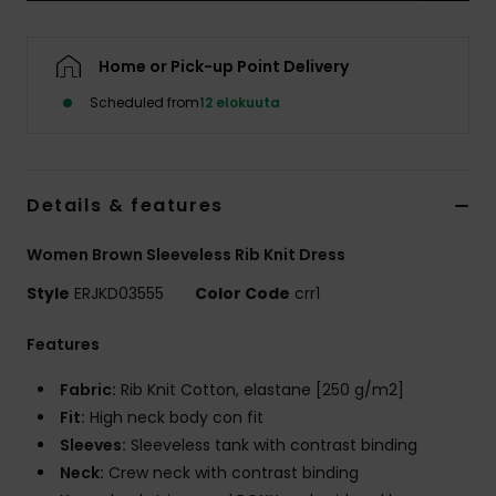
Vaatteet
Home or Pick-up Point Delivery
Lisätarvik
Scheduled from
12 elokuuta
Kengät
Details & features
Fitness
Women Brown Sleeveless Rib Knit Dress
Snow
Style
ERJKD03555
Color Code
crr1
Features
Fabric:
Rib Knit Cotton, elastane [250 g/m2]
Fit:
High neck body con fit
Sleeves:
Sleeveless tank with contrast binding
Neck:
Crew neck with contrast binding