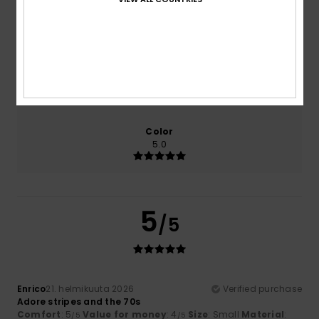
Comfort
Value for money
5.0
4.0
Size
Material
5.0
Too small
Too large
Color
5.0
5
/5
Enrico
21. helmikuuta 2026
Verified purchase
Adore stripes and the 70s
Comfort
: 5
Value for money
: 4
Size
: Small
Material
:
/5
/5