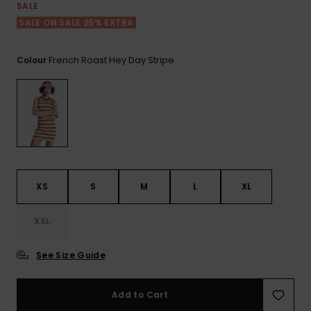
View
Varustekas
Mekot
Talvivaatt
SALE
the FAQ
GIFTCARDS
SALE ON SALE 25% EXTRA
Huivit ja
Lumilautai
Jumpsuits &
hanskat
Lainelauta
WISHLIST
Playsuits
French Roast Hey Day Stripe
Colour
Hatut & pi
Koulureput
Shortsit
Aurinkolas
Lisätarvik
Hameet
Märkäpuvu
XS
S
M
L
XL
Suojavaat
XXL
& neopreen
lisätarvikk
See Size Guide
Swim
Add to Cart