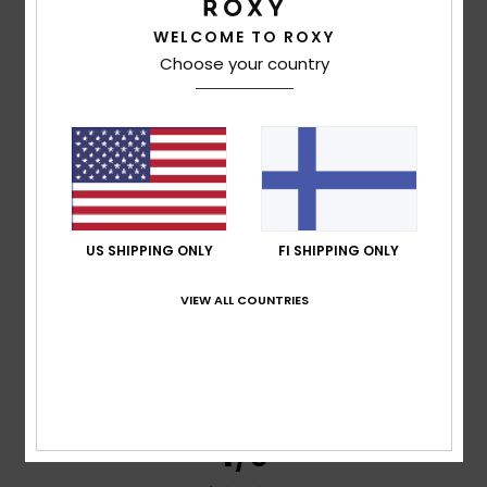
WELCOME TO ROXY
Morgane
8. huhtikuuta 2026
Verified purchase
Choose your country
Too good-looking, too comfortable
Comfort
: 5
Value for money
: 5
Size
: Perfect size
Color
:
/5
/5
5
/5
I recommend this product
4
/5
US SHIPPING ONLY
FI SHIPPING ONLY
VIEW ALL COUNTRIES
Sylvie
12. maaliskuuta 2026
Verified purchase
nice colours
Comfort
: 4
Value for money
: 5
Size
: Perfect size
Color
:
/5
/5
5
/5
I recommend this product
1
/5