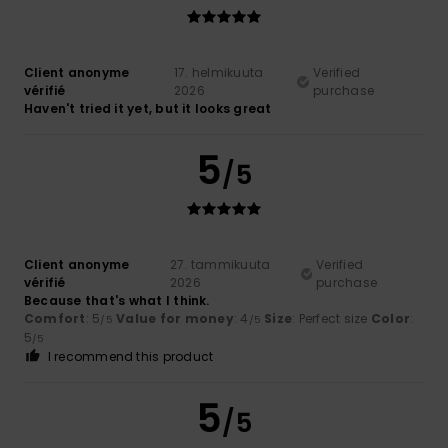
Client anonyme
17. helmikuuta
Verified
vérifié
2026
purchase
Haven't tried it yet, but it looks great
5
/5
Client anonyme
27. tammikuuta
Verified
vérifié
2026
purchase
Because that's what I think.
Comfort
: 5
Value for money
: 4
Size
: Perfect size
Color
:
/5
/5
5
/5
I recommend this product
5
/5