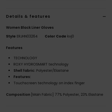
Vaatteet
Details & features
Lisätarvik
Women Black Liner Gloves
Kengät
Style
ERJHN03264
Color Code
kvj0
Fitness
Features
TECHNOLOGY
Snow
ROXY HYDROSMART technology
Shell fabric:
Polyester/Elastane
Features:
Touchscreen technology on index finger
Composition
[Main Fabric] 77% Polyester, 23% Elastane