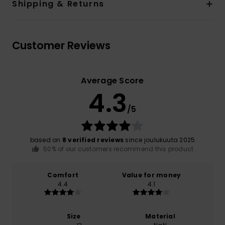
Shipping & Returns
Customer Reviews
Average Score
4.3
/5
based on
8 verified reviews
since joulukuuta 2025
50% of our customers recommend this product
Comfort
Value for money
4.4
4.1
Size
Material