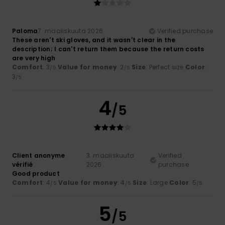
Paloma
7. maaliskuuta 2026
Verified purchase
These aren't ski gloves, and it wasn't clear in the
description; I can't return them because the return costs
are very high
Comfort
: 3
Value for money
: 2
Size
: Perfect size
Color
:
/5
/5
3
/5
4
/5
Client anonyme
3. maaliskuuta
Verified
vérifié
2026
purchase
Good product
Comfort
: 4
Value for money
: 4
Size
: Large
Color
: 5
/5
/5
/5
5
/5