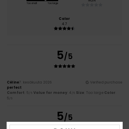
NaN
Too small
Too large
Color
4.7
5
/5
Céline
7. kesäkuuta 2026
Verified purchase
perfect
Comfort
: 5
Value for money
: 4
Size
: Too large
Color
:
/5
/5
5
/5
5
/5