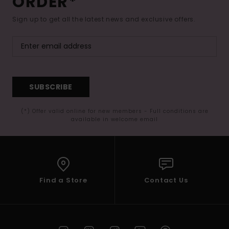
ORDER*
Sign up to get all the latest news and exclusive offers.
SUBSCRIBE
(*) Offer valid online for new members - Full conditions are
available in welcome email
Find a Store
Contact Us