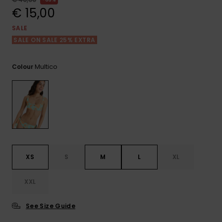
View
Varustekas
Mekot
Talvivaatt
the FAQ
€ 15,00
GIFTCARDS
Huivit ja
SALE
Lumilautai
Jumpsuits &
hanskat
Lainelauta
SALE ON SALE 25% EXTRA
WISHLIST
Playsuits
Hatut & pi
Koulureput
Multico
Colour
Shortsit
Aurinkolas
Lisätarvik
Hameet
Märkäpuvu
Suojavaat
XS
S
M
L
XL
& neopreen
lisätarvikk
XXL
Swim
See Size Guide