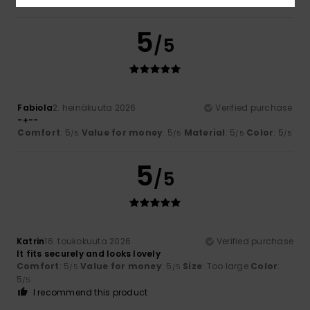
5
/5
Fabiola
2. heinäkuuta 2026
Verified purchase
-+--
Comfort
: 5
Value for money
: 5
Material
: 5
Color
: 5
/5
/5
/5
/5
5
/5
Katrin
16. toukokuuta 2026
Verified purchase
It fits securely and looks lovely
Comfort
: 5
Value for money
: 5
Size
: Too large
Color
:
/5
/5
5
/5
I recommend this product