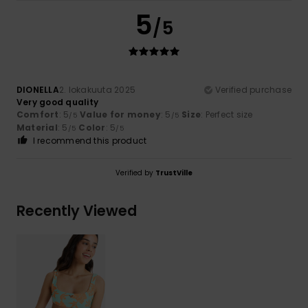
5
/5
DIONELLA
2. lokakuuta 2025
Verified purchase
Very good quality
Comfort
: 5
Value for money
: 5
Size
: Perfect size
/5
/5
Material
: 5
Color
: 5
/5
/5
I recommend this product
Verified by
TrustVille
Recently Viewed