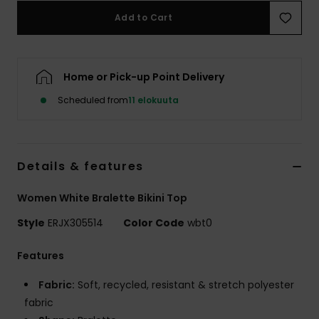
Vaatteet
Add to Cart
Lisätarvik
Home or Pick-up Point Delivery
Kengät
Scheduled from
11 elokuuta
Fitness
Details & features
Snow
Women White Bralette Bikini Top
Style
ERJX305514
Color Code
wbt0
Features
Fabric:
Soft, recycled, resistant & stretch polyester
fabric