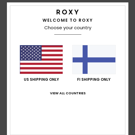
Average Score
5.0
WELCOME TO ROXY
/5
Choose your country
based on
3 verified reviews
since lokakuuta 2025
67% of our customers recommend this product
Comfort
Value for money
5.0
5.0
US SHIPPING ONLY
FI SHIPPING ONLY
Size
Material
VIEW ALL COUNTRIES
5.0
Too small
Too large
Color
5.0