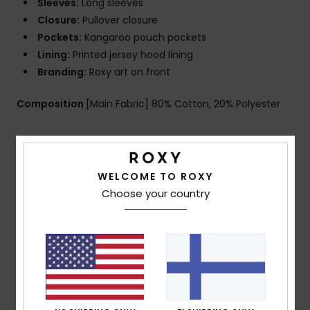
Sleeves:
Long sleeves
Closure:
Pullover closure
Pockets:
Kangaroo pouch pockets
Lining:
Printed jersey hood lining
Branding:
Roxy art on front
Composition
[Main Fabric] 80% Cotton, 20% Polyester
Shipping & Returns
WELCOME TO ROXY
Choose your country
Customer Reviews
Average Score
5.0
/5