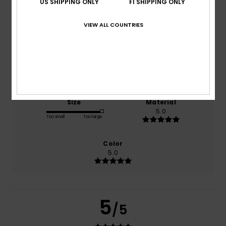
US SHIPPING ONLY
FI SHIPPING ONLY
VIEW ALL COUNTRIES
based on
1 verified reviews
since huhtikuuta 2026
100% of our customers recommend this product
Comfort
Value for money
5.0
5.0
Size
Material
5.0
Too small
Too large
Color
5.0
5
/5