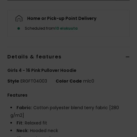
Vaatteet
Home or Pick-up Point Delivery
Lisätarvik
Scheduled from
10 elokuuta
Kengät
Details & features
Fitness
Girls 4 - 16 Pink Pullover Hoodie
Snow
Style
ERGFT04003
Color Code
mlc0
Features
Fabric:
Cotton polyester blend terry fabric [280
g/m2]
Fit:
Relaxed fit
Neck:
Hooded neck