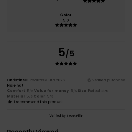
Color
5.0
5
/5
Christine
16. marraskuuta 2025
Verified purchase
Nice hat
Comfort
: 5
Value for money
: 5
Size
: Perfect size
/5
/5
Material
: 5
Color
: 5
/5
/5
I recommend this product
Verified by
TrustVille
Recently Viewed