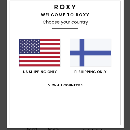
WELCOME TO ROXY
Customer Reviews
Choose your country
Average Score
5.0
/5
US SHIPPING ONLY
FI SHIPPING ONLY
based on
1 verified reviews
since marraskuuta 2025
100% of our customers recommend this product
VIEW ALL COUNTRIES
Comfort
Value for money
5.0
5.0
Size
Material
5.0
Too small
Too large