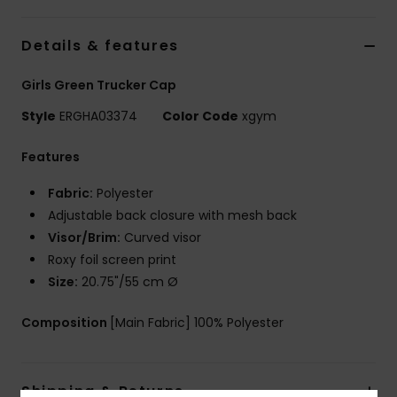
Vaatteet
Details & features
Lisätarvik
Girls Green Trucker Cap
Kengät
Style
ERGHA03374
Color Code
xgym
Features
Fitness
Fabric:
Polyester
Adjustable back closure with mesh back
Snow
Visor/Brim:
Curved visor
Roxy foil screen print
Size:
20.75"/55 cm Ø
Composition
[Main Fabric] 100% Polyester
Shipping & Returns