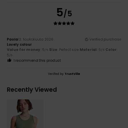
5
/5
Paola
12. toukokuuta 2026
Verified purchase
Lovely colour
Value for money
: 5
Size
: Perfect size
Material
: 5
Color
:
/5
/5
5
/5
I recommend this product
Verified by
TrustVille
Recently Viewed