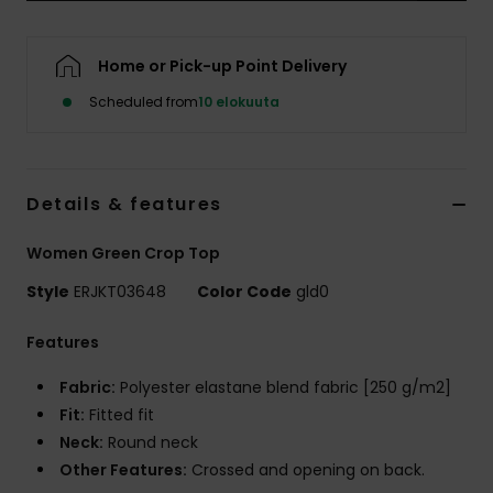
Vaatteet
Home or Pick-up Point Delivery
Lisätarvik
Scheduled from
10 elokuuta
Kengät
Details & features
Fitness
Women Green Crop Top
Snow
Style
ERJKT03648
Color Code
gld0
Features
Fabric:
Polyester elastane blend fabric [250 g/m2]
Fit:
Fitted fit
Neck:
Round neck
Other Features:
Crossed and opening on back.