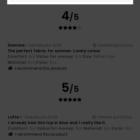
4
/5
Gemma
3. heinäkuuta 2026
Verified purchase
The perfect fabric for summer. Lovely colour
Comfort
: 4
Value for money
: 4
Size
: Perfect size
/5
/5
Material
: 5
Color
: 5
/5
/5
I recommend this product
5
/5
Lotte
21. toukokuuta 2026
Verified purchase
I already had this top in blue and I really like it.
Comfort
: 5
Value for money
: 5
Material
: 4
Color
: 5
/5
/5
/5
/5
I recommend this product