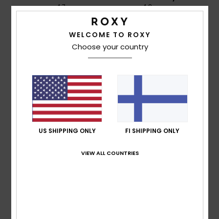
4.7
4.8
WELCOME TO ROXY
Size
Material
Choose your country
4.8
Too small
Too large
Color
5.0
US SHIPPING ONLY
FI SHIPPING ONLY
5
/5
VIEW ALL COUNTRIES
ARAY, S.L. Ainhoa
7. heinäkuuta 2026
Verified purchase
That’s what I asked for
Comfort
: 5
Value for money
: 5
Size
: Too large
/5
/5
Material
: 5
Color
: 5
/5
/5