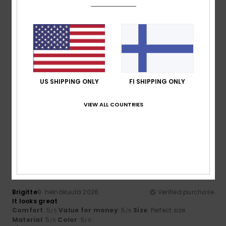
5.0
4.7
Size
Material
5.0
Too small
Too large
Color
US SHIPPING ONLY
FI SHIPPING ONLY
5.0
VIEW ALL COUNTRIES
5
/5
Brigitte
9. heinäkuuta 2026
Verified purchase
It looks great
Comfort
: 5
Value for money
: 5
Size
: Perfect size
/5
/5
Material
: 5
Color
: 5
/5
/5