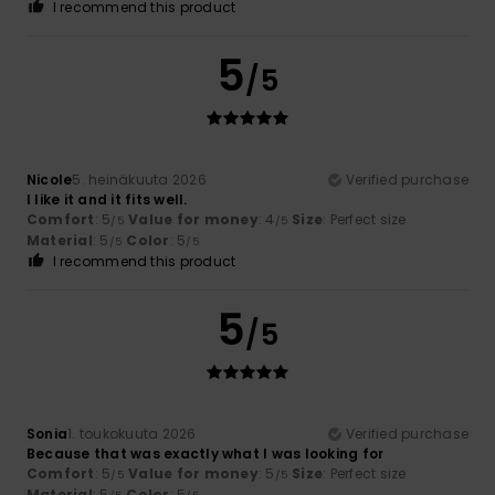
I recommend this product
5
/5
Nicole
5. heinäkuuta 2026
Verified purchase
I like it and it fits well.
Comfort
: 5
Value for money
: 4
Size
: Perfect size
/5
/5
Material
: 5
Color
: 5
/5
/5
I recommend this product
5
/5
Sonia
1. toukokuuta 2026
Verified purchase
Because that was exactly what I was looking for
Comfort
: 5
Value for money
: 5
Size
: Perfect size
/5
/5
Material
: 5
Color
: 5