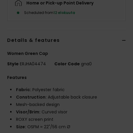
Home or Pick-up Point Delivery
Vaatteet
Scheduled from
12 elokuuta
Lisätarvik
Kengät
Details & features
Women Green Cap
Fitness
Style
ERJHA04474
Color Code
gna0
Snow
Features
Fabric:
Polyester fabric
Construction:
Adjustable back closure
Mesh-backed design
Visor/Brim:
Curved visor
ROXY screen print
Size:
OSFM = 22"/56 cm Ø