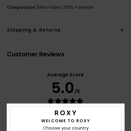
Composition
[Main Fabric] 100% Polyester
Shipping & Returns
Customer Reviews
Average Score
5.0
/5
based on
3 verified reviews
since toukokuuta 2026
67% of our customers recommend this product
WELCOME TO ROXY
Choose your country
Comfort
Value for money