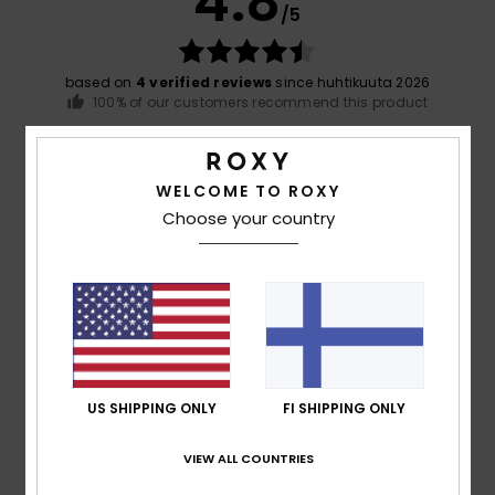
4.8
/5
based on
4 verified reviews
since huhtikuuta 2026
100% of our customers recommend this product
Comfort
Value for money
4.8
4.3
WELCOME TO ROXY
Choose your country
Size
Material
4.8
Too small
Too large
Color
4.8
US SHIPPING ONLY
FI SHIPPING ONLY
VIEW ALL COUNTRIES
5
/5