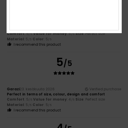
Aurore
31. heinäkuuta 2026
Verified purchase
Happy with the product
Comfort
: 5
Value for money
: 5
Size
: Perfect size
/5
/5
Material
: 5
Color
: 5
/5
/5
I recommend this product
5
/5
Garazi
23. kesäkuuta 2026
Verified purchase
Perfect in terms of size, colour, design and comfort
Comfort
: 5
Value for money
: 4
Size
: Perfect size
/5
/5
Material
: 5
Color
: 5
/5
/5
I recommend this product
4