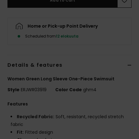
Add to Cart
Vaatteet
Lisätarvik
Home or Pick-up Point Delivery
Scheduled from
12 elokuuta
Kengät
Fitness
Details & features
Snow
Women Green Long Sleeve One-Piece Swimsuit
Style
ERJWR03919
Color Code
ghm4
Features
Recycled Fabric:
Soft, resistant, recycled stretch
fabric
Fit:
Fitted design