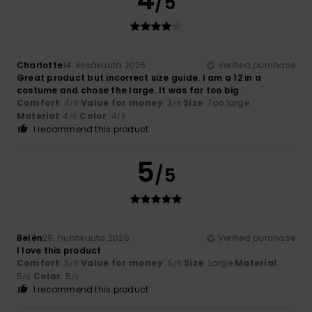
/5
Charlotte
14. kesäkuuta 2026
Verified purchase
Great product but incorrect size guide. I am a 12 in a
costume and chose the large. It was far too big.
Comfort
: 4
Value for money
: 3
Size
: Too large
/5
/5
Material
: 4
Color
: 4
/5
/5
I recommend this product
5
/5
Belén
29. huhtikuuta 2026
Verified purchase
I love this product
Comfort
: 5
Value for money
: 5
Size
: Large
Material
:
/5
/5
5
Color
: 5
/5
/5
I recommend this product