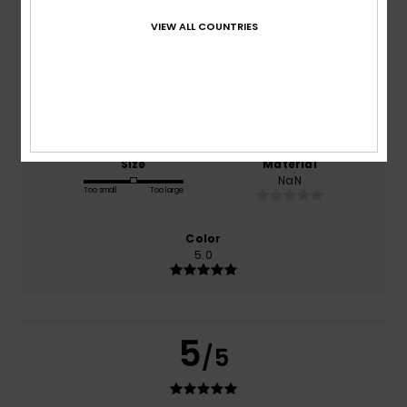
based on
1 verified reviews
since joulukuuta 2025
VIEW ALL COUNTRIES
0% of our customers recommend this product
Comfort
Value for money
5.0
5.0
Size
Material
NaN
Too small
Too large
Color
5.0
5
/5