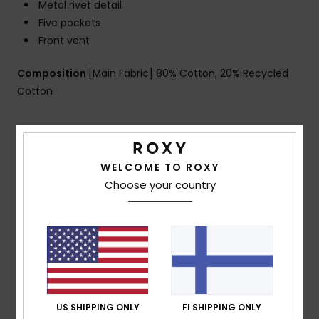
Metal rivet detail
Five pockets
Front vent
Composition
[Main Fabric] 80% Cotton, 20% Recycled
Cotton
Shipping & Returns
WELCOME TO ROXY
Choose your country
Customer Reviews
Average Score
5.0
/5
US SHIPPING ONLY
FI SHIPPING ONLY