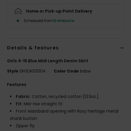
Vaatteet
Home or Pick-up Point Delivery
Lisätarvik
Scheduled from
10 elokuuta
Kengät
Details & features
Fitness
Girls 4-16 Blue Midi Length Denim Skirt
Style
ERGDK03004
Color Code
bsbw
Snow
Features
Fabric:
Cotton, recycled cotton [12.5oz.]
Fit:
Mid-rise straight fit
Front waistband opening with Roxy heritage metal
shank button
Zipper fly