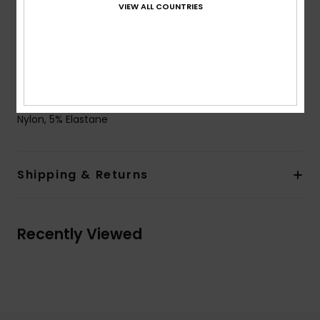
VIEW ALL COUNTRIES
Closure:
Fixed closure
Leg:
High leg
Coverage:
Cheeky coverage
Branding:
Roxy rubber plate
Composition
[Main Fabric] 62% Recycled Polyester, 33%
Nylon, 5% Elastane
Shipping & Returns
Recently Viewed