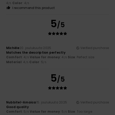
4
Color
: 4
/5
/5
I recommend this product
5
/5
Michèle
20. joulukuuta 2025
Verified purchase
Matches the description perfectly
Comfort
: 4
Value for money
: 4
Size
: Perfect size
/5
/5
Material
: 4
Color
: 5
/5
/5
5
/5
Nubbitel-Amaica
15. joulukuuta 2025
Verified purchase
Good quality
Comfort
: 5
Value for money
: 5
Size
: Too large
/5
/5