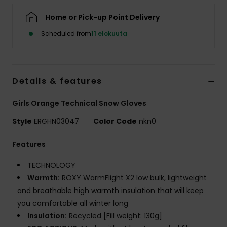
Vaatteet
Home or Pick-up Point Delivery
Scheduled from
11 elokuuta
Lisätarvik
Kengät
Details & features
Fitness
Girls Orange Technical Snow Gloves
Style
ERGHN03047
Color Code
nkn0
Snow
Features
TECHNOLOGY
Warmth:
ROXY WarmFlight X2 low bulk, lightweight
and breathable high warmth insulation that will keep
you comfortable all winter long
Insulation:
Recycled [Fill weight: 130g]