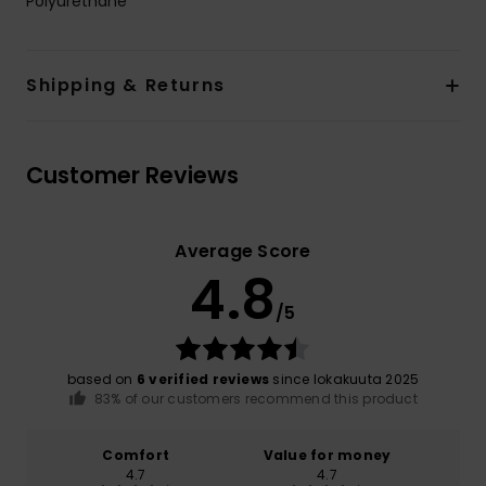
Polyurethane
Shipping & Returns
Customer Reviews
Average Score
4.8
/5
based on
6 verified reviews
since lokakuuta 2025
83% of our customers recommend this product
Comfort
Value for money
4.7
4.7