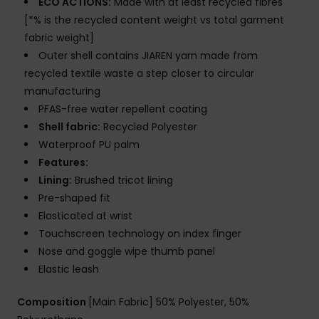
ECO ACTIONS:
Made with at least recycled fibres
[*% is the recycled content weight vs total garment
fabric weight]
Outer shell contains JIAREN yarn made from
recycled textile waste a step closer to circular
manufacturing
PFAS-free water repellent coating
Shell fabric:
Recycled Polyester
Waterproof PU palm
Features:
Lining:
Brushed tricot lining
Pre-shaped fit
Elasticated at wrist
Touchscreen technology on index finger
Nose and goggle wipe thumb panel
Elastic leash
Composition
[Main Fabric] 50% Polyester, 50%