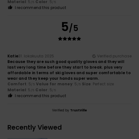
Material
: 5
Color
: 5
/5
/5
I recommend this product
5
/5
Katie
31. lokakuuta 2025
Verified purchase
Because they are such good quality gloves and they will
last very long time before they start to break. plus very
affordable in terms of ski gloves and super comfortable to
wear and they keep your hands super warm.
Comfort
: 5
Value for money
: 5
Size
: Perfect size
/5
/5
Material
: 5
Color
: 5
/5
/5
I recommend this product
Verified by
TrustVille
Recently Viewed