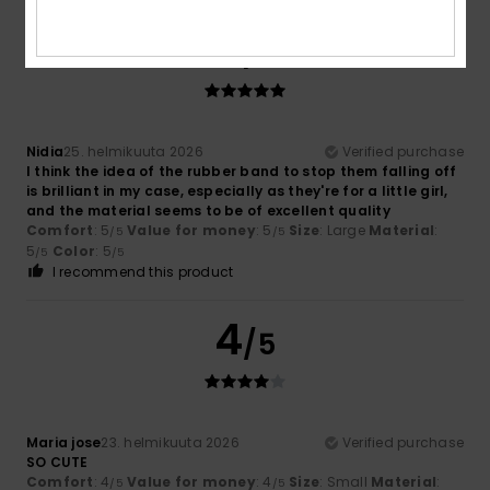
5
/5
Nidia
25. helmikuuta 2026
Verified purchase
I think the idea of the rubber band to stop them falling off
is brilliant in my case, especially as they're for a little girl,
and the material seems to be of excellent quality
Comfort
: 5
Value for money
: 5
Size
: Large
Material
:
/5
/5
5
Color
: 5
/5
/5
I recommend this product
4
/5
Maria jose
23. helmikuuta 2026
Verified purchase
SO CUTE
Comfort
: 4
Value for money
: 4
Size
: Small
Material
:
/5
/5