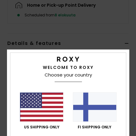
Vaatteet
Home or Pick-up Point Delivery
Scheduled from
8 elokuuta
Lisätarvik
Kengät
Details & features
Girls 4-16 Beige Full Zip Fleece
Fitness
WELCOME TO ROXY
Style
ERGPF03085
Color Code
tgj0
Choose your country
Snow
Features
Fabric:
Printed sherpa recycled polyester
Fit:
Loose fit
Neck:
High collar
Nylon zipper
Roxy leather patch at left sleeve
US SHIPPING ONLY
FI SHIPPING ONLY