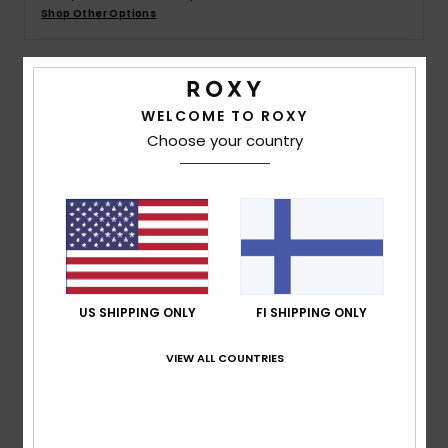
Vaatteet
Shop Other Options
Lisätarvik
Details & features
WELCOME TO ROXY
Kengät
Choose your country
Women White Printed Jersey T-Shirt
Style
ERJKT04104
Color Code
wbk3
Fitness
Features
Snow
Fabric:
Printed viscose elastane blend fabric [200
g/m2]
US SHIPPING ONLY
FI SHIPPING ONLY
Fit:
Relaxed fit
Neck:
Open round neck
VIEW ALL COUNTRIES
Branding:
Roxy metal plate
Composition
[Main Fabric] 95% Viscose, 5% Elastane