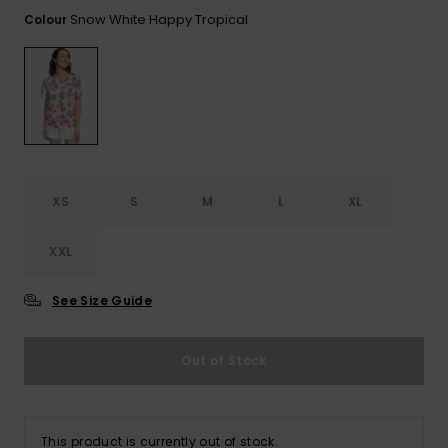
View
Varustekas
Mekot
Talvivaatt
the FAQ
Snow White Happy Tropical
Colour
GIFTCARDS
Huivit ja
Lumilautai
Jumpsuits &
hanskat
Lainelauta
WISHLIST
Playsuits
Hatut & pi
Koulureput
Shortsit
Aurinkolas
Lisätarvik
Hameet
XS
S
M
L
XL
Märkäpuvu
XXL
Suojavaat
See Size Guide
& neopreen
lisätarvikk
Out of Stock
Swim
This product is currently out of stock.