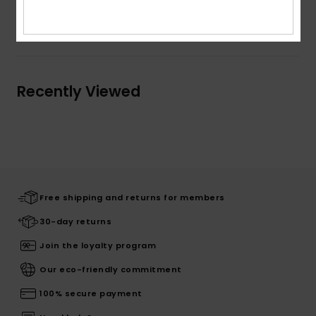
Shipping & Returns
Recently Viewed
Free shipping and returns for members
30-day returns
Join the loyalty program
Our eco-friendly commitment
100% secure payment