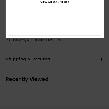
VIEW ALL COUNTRIES
Outsole:
Rubberlon
Closure:
Hook and loop tape closure and elastic
back strap
Branding:
An environmentally friendly graphic print.
Composition
Upper: 85% Synthetic EVA/15% Synthetic
PU, Lining: N/A, Outsole: 100% EVA
Shipping & Returns
Recently Viewed