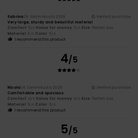
Sabrina
29. tammikuuta 2026
Verified purchase
Very large, sturdy and beautiful material
Comfort
: 5
Value for money
: 5
Size
: Perfect size
/5
/5
Material
: 5
Color
: 5
/5
/5
I recommend this product
4
/5
Nicola
24. tammikuuta 2026
Verified purchase
Comfortable and spacious
Comfort
: 4
Value for money
: 4
Size
: Perfect size
/5
/5
Material
: 5
Color
: 5
/5
/5
I recommend this product
5
/5