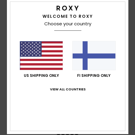
Color
WELCOME TO ROXY
5.0
Choose your country
5
/5
US SHIPPING ONLY
FI SHIPPING ONLY
Sharon
1. helmikuuta 2026
Verified purchase
Great size, colour and fabric
VIEW ALL COUNTRIES
Comfort
: 5
Value for money
: 5
Size
: Large
Material
:
/5
/5
5
Color
: 5
/5
/5
I recommend this product
5
/5