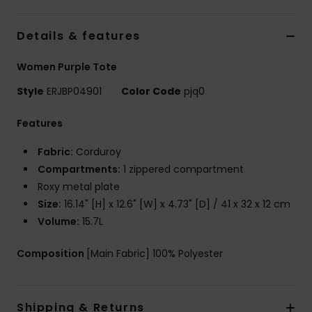
Vaatteet
Details & features
Lisätarvik
Women Purple Tote
Kengät
Style
ERJBP04901
Color Code
pjq0
Features
Fitness
Fabric:
Corduroy
Compartments:
1 zippered compartment
Snow
Roxy metal plate
Size:
16.14" [H] x 12.6" [W] x 4.73" [D] / 41 x 32 x 12 cm
Volume:
15.7L
Composition
[Main Fabric] 100% Polyester
Shipping & Returns