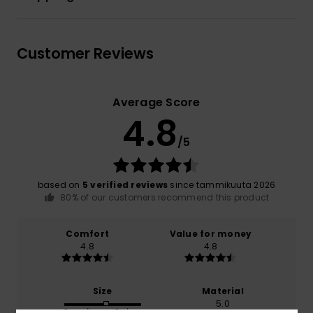
Customer Reviews
Average Score
4.8
/5
based on
5 verified reviews
since tammikuuta 2026
80% of our customers recommend this product
Comfort
Value for money
4.8
4.8
Size
Material
5.0
Too small
Too large