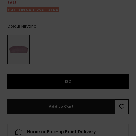
View
Varustekas
Mekot
Talvivaatt
SALE
the FAQ
GIFTCARDS
SALE ON SALE 25% EXTRA
Huivit ja
Lumilautai
Jumpsuits &
hanskat
Lainelauta
WISHLIST
Playsuits
Nirvana
Colour
Hatut & pi
Koulureput
Shortsit
Aurinkolas
Lisätarvik
Hameet
Märkäpuvu
1SZ
Suojavaat
& neopreen
lisätarvikk
Add to Cart
Swim
Home or Pick-up Point Delivery