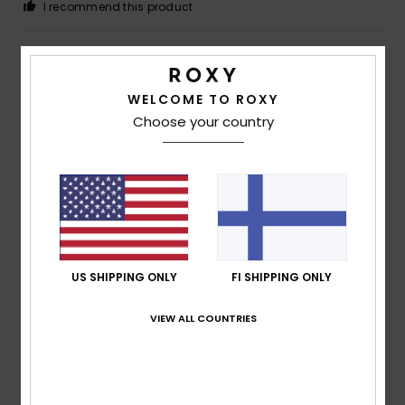
I recommend this product
5
/5
WELCOME TO ROXY
Choose your country
Client anonyme
28. helmikuuta
Verified
vérifié
2026
purchase
for the girl whose name is Lilas: her colour
Comfort
: 5
Value for money
: 5
Size
: Too large
Color
:
/5
/5
5
/5
I recommend this product
4
US SHIPPING ONLY
FI SHIPPING ONLY
/5
VIEW ALL COUNTRIES
Teresa
14. helmikuuta 2026
Verified purchase
I liked the product
Value for money
: 4
Size
: Large
Material
: 4
Color
: 4