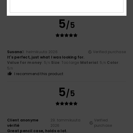
/5
/5
/5
I recommend this product
5
/5
Susana
3. helmikuuta 2026
Verified purchase
It's perfect, just what I was looking for.
Value for money
: 5
Size
: Too large
Material
: 5
Color
:
/5
/5
5
/5
I recommend this product
5
/5
Client anonyme
29. tammikuuta
Verified
vérifié
2026
purchase
Great pencil case, holds a lot.