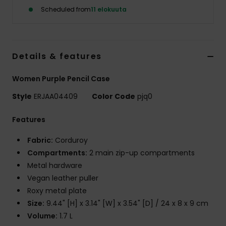
Vaatteet
Scheduled from
11 elokuuta
Lisätarvik
Details & features
Kengät
Women Purple Pencil Case
Fitness
Style
ERJAA04409
Color Code
pjq0
Features
Snow
Fabric:
Corduroy
Compartments:
2 main zip-up compartments
Metal hardware
Vegan leather puller
Roxy metal plate
Size:
9.44" [H] x 3.14" [W] x 3.54" [D] / 24 x 8 x 9 cm
Volume:
1.7 L