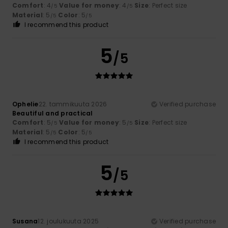
Comfort
: 4
Value for money
: 4
Size
: Perfect size
/5
/5
Material
: 5
Color
: 5
/5
/5
I recommend this product
5
/5
Ophelie
22. tammikuuta 2026
Verified purchase
Beautiful and practical
Comfort
: 5
Value for money
: 5
Size
: Perfect size
/5
/5
Material
: 5
Color
: 5
/5
/5
I recommend this product
5
/5
Susana
12. joulukuuta 2025
Verified purchase