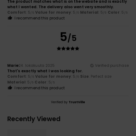
The product matches what is on the website and is exactly
what I wanted. The delivery also went very smoothly.
Comfort
: 5
Value for money
: 5
Material
: 5
Color
: 5
/5
/5
/5
/5
I recommend this product
5
/5
Marie
24. lokakuuta 2025
Verified purchase
That's exactly what I was looking for.
Comfort
: 5
Value for money
: 5
Size
: Perfect size
/5
/5
Material
: 5
Color
: 5
/5
/5
I recommend this product
Verified by
TrustVille
Recently Viewed