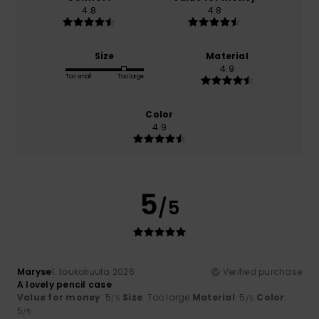
4.8
4.8
Size
Material
4.9
Too small
Too large
Color
4.9
5
/5
Maryse
1. toukokuuta 2026
Verified purchase
A lovely pencil case
Value for money
: 5
Size
: Too large
Material
: 5
Color
:
/5
/5
5
/5