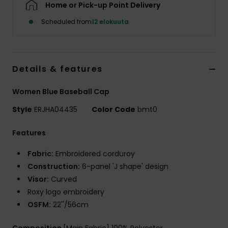
Home or Pick-up Point Delivery
Vaatteet
Scheduled from
12 elokuuta
Lisätarvik
Kengät
Details & features
Women Blue Baseball Cap
Fitness
Style
ERJHA04435
Color Code
bmt0
Snow
Features
Fabric:
Embroidered corduroy
Construction:
6-panel 'J shape' design
Visor:
Curved
Roxy logo embroidery
OSFM:
22''/56cm