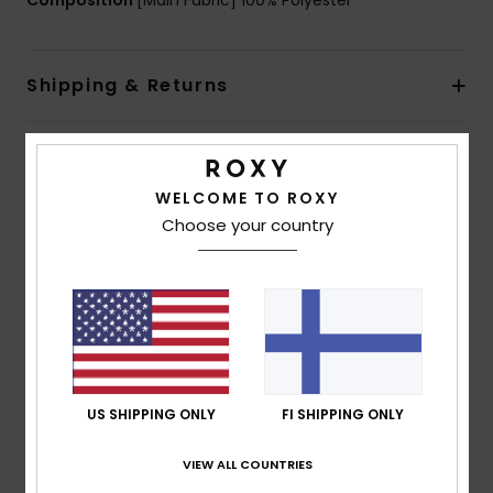
Composition
[Main Fabric] 100% Polyester
Shipping & Returns
Customer Reviews
WELCOME TO ROXY
Choose your country
Average Score
5.0
/5
based on
1 verified reviews
since toukokuuta 2026
100% of our customers recommend this product
US SHIPPING ONLY
FI SHIPPING ONLY
Comfort
Value for money
VIEW ALL COUNTRIES
5.0
4.0