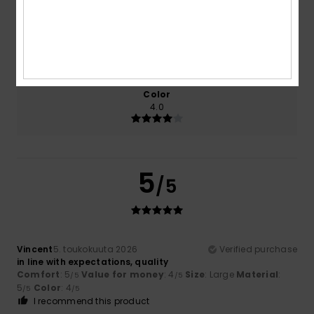
Size
Material
5.0
Too small
Too large
Color
4.0
5
/5
Vincent
5. toukokuuta 2026
Verified purchase
in line with expectations, quality
Comfort
: 5
Value for money
: 4
Size
: Large
Material
:
/5
/5
5
Color
: 4
/5
/5
I recommend this product