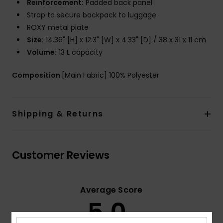
Reinforcement:
Padded back panel
Strap to secure backpack to luggage
ROXY metal plate
Size:
14.36" [H] x 12.3" [W] x 4.33" [D] / 38 x 31 x 11 cm
Volume:
13 L capacity
Composition
[Main Fabric] 100% Polyester
Shipping & Returns
Customer Reviews
Average Score
5.0
/5