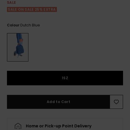
View
Varustekas
Mekot
Talvivaatt
SALE
the FAQ
GIFTCARDS
SALE ON SALE 25% EXTRA
Huivit ja
Lumilautai
Jumpsuits &
hanskat
Lainelauta
WISHLIST
Playsuits
Dutch Blue
Colour
Hatut & pi
Koulureput
Shortsit
Aurinkolas
Lisätarvik
Hameet
Märkäpuvu
1SZ
Suojavaat
& neopreen
lisätarvikk
Add to Cart
Swim
Home or Pick-up Point Delivery