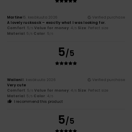
Martine
15. kesäkuuta 2026
Verified purchase
A lovely rucksack – exactly what I was looking for.
Comfort
: 5
Value for money
: 4
Size
: Perfect size
/5
/5
Material
: 5
Color
: 5
/5
/5
5
/5
Wailani
8. kesäkuuta 2026
Verified purchase
Very cute
Comfort
: 5
Value for money
: 4
Size
: Perfect size
/5
/5
Material
: 5
Color
: 4
/5
/5
I recommend this product
5
/5