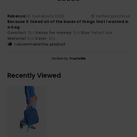
Rebecca
23. toukokuuta 2026
Verified purchase
Because it ticked all of the boxes of things that I wanted in
a bag.
Comfort
: 5
Value for money
: 5
Size
: Perfect size
/5
/5
Material
: 5
Color
: 5
/5
/5
I recommend this product
Verified by
TrustVille
Recently Viewed