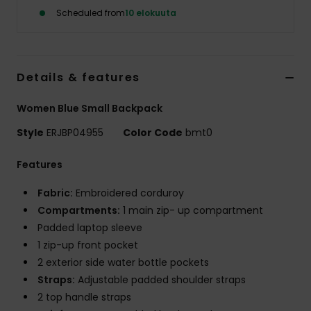
Vaatteet
Scheduled from
10 elokuuta
Lisätarvik
Details & features
Kengät
Women Blue Small Backpack
Fitness
Style
ERJBP04955
Color Code
bmt0
Features
Snow
Fabric:
Embroidered corduroy
Compartments:
1 main zip- up compartment
Padded laptop sleeve
1 zip-up front pocket
2 exterior side water bottle pockets
Straps:
Adjustable padded shoulder straps
2 top handle straps