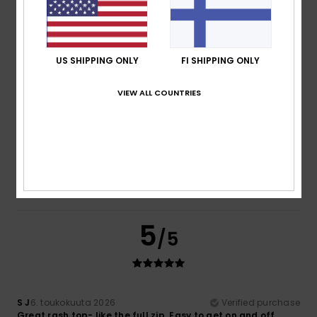
It’s lightweight and very comfortable thanks to the zip
Comfort
: 5
Value for money
: 5
Size
: Too large
/5
/5
Material
: 5
Color
: 5
/5
/5
5
US SHIPPING ONLY
FI SHIPPING ONLY
/5
VIEW ALL COUNTRIES
Silvina
27. toukokuuta 2026
Verified purchase
Perfect quality and design
Comfort
: 5
Value for money
: 5
Size
: Large
Material
:
/5
/5
5
Color
: 5
/5
/5
I recommend this product
5
/5
S J
6. toukokuuta 2026
Verified purchase
Great rash top- like the full zip. Easy to get on and off.