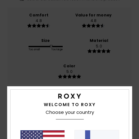
Comfort
Value for money
4.8
4.8
Size
Material
5.0
Too small
Too large
Color
5.0
5
/5
WELCOME TO ROXY
Choose your country
Miryam
23. kesäkuuta 2026
Verified purchase