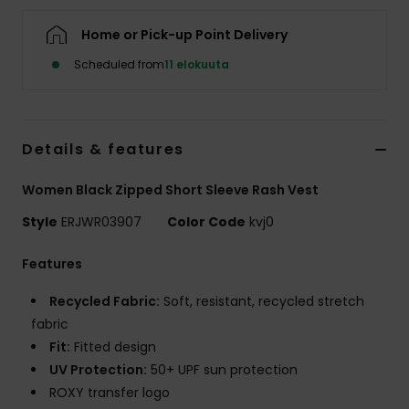
Vaatteet
Home or Pick-up Point Delivery
Lisätarvik
Scheduled from
11 elokuuta
Kengät
Details & features
Fitness
Women Black Zipped Short Sleeve Rash Vest
Style
ERJWR03907
Color Code
kvj0
Snow
Features
Recycled Fabric:
Soft, resistant, recycled stretch
fabric
Fit:
Fitted design
UV Protection:
50+ UPF sun protection
ROXY transfer logo