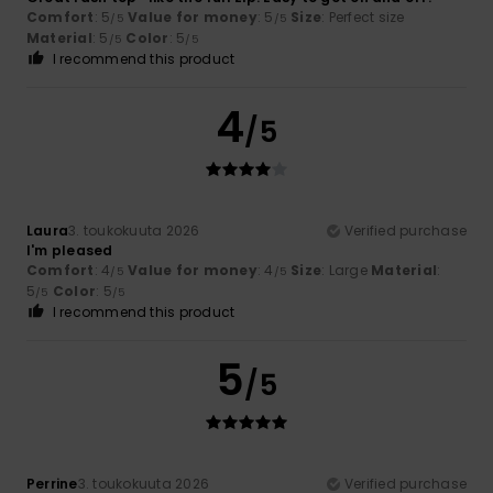
Comfort
: 5
Value for money
: 5
Size
: Perfect size
/5
/5
Material
: 5
Color
: 5
/5
/5
I recommend this product
4
/5
Laura
3. toukokuuta 2026
Verified purchase
I'm pleased
Comfort
: 4
Value for money
: 4
Size
: Large
Material
:
/5
/5
5
Color
: 5
/5
/5
I recommend this product
5
/5
Perrine
3. toukokuuta 2026
Verified purchase