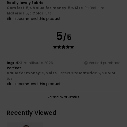
Really lovely fabric
Comfort
: 5
Value for money
: 5
Size
: Perfect size
/5
/5
Material
: 5
Color
: 5
/5
/5
I recommend this product
5
/5
Ingrid
23. huhtikuuta 2026
Verified purchase
Perfect
Value for money
: 5
Size
: Perfect size
Material
: 5
Color
:
/5
/5
5
/5
I recommend this product
Verified by
TrustVille
Recently Viewed