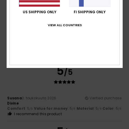
5
/5
US SHIPPING ONLY
FI SHIPPING ONLY
VIEW ALL COUNTRIES
Sophie
7. heinäkuuta 2026
Verified purchase
Very satisfied
Comfort
: 5
Value for money
: 5
Size
: Perfect size
/5
/5
Material
: 5
Color
: 5
/5
/5
I recommend this product
5
/5
Susana
2. toukokuuta 2026
Verified purchase
Divine
Comfort
: 5
Value for money
: 5
Material
: 5
Color
: 5
/5
/5
/5
/5
I recommend this product