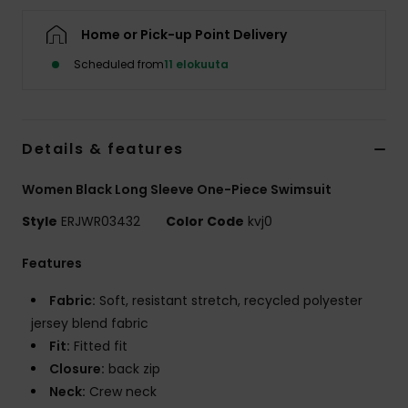
Vaatteet
Home or Pick-up Point Delivery
Lisätarvik
Scheduled from
11 elokuuta
Kengät
Details & features
Fitness
Women Black Long Sleeve One-Piece Swimsuit
Style
ERJWR03432
Color Code
kvj0
Snow
Features
Fabric:
Soft, resistant stretch, recycled polyester
jersey blend fabric
Fit:
Fitted fit
Closure:
back zip
Neck:
Crew neck