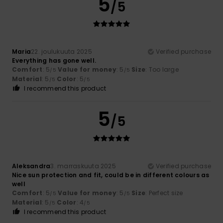
5
/5
Maria
22. joulukuuta 2025
Verified purchase
Everything has gone well.
Comfort
: 5
Value for money
: 5
Size
: Too large
/5
/5
Material
: 5
Color
: 5
/5
/5
I recommend this product
5
/5
Aleksandra
3. marraskuuta 2025
Verified purchase
Nice sun protection and fit, could be in different colours as
well
Comfort
: 5
Value for money
: 5
Size
: Perfect size
/5
/5
Material
: 5
Color
: 4
/5
/5
I recommend this product