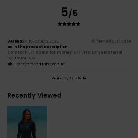
5
/5
Verena
24. lokakuuta 2025
Verified purchase
as in the product description
Comfort
: 5
Value for money
: 5
Size
: Large
Material
:
/5
/5
5
Color
: 5
/5
/5
I recommend this product
Verified by
TrustVille
Recently Viewed