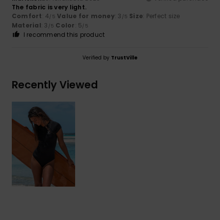
The fabric is very light.
Comfort
: 4
Value for money
: 3
Size
: Perfect size
/5
/5
Material
: 3
Color
: 5
/5
/5
I recommend this product
Verified by
TrustVille
Recently Viewed