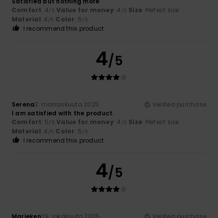
Satisfied but nothing more
Comfort
: 4
Value for money
: 4
Size
: Perfect size
/5
/5
Material
: 4
Color
: 5
/5
/5
I recommend this product
4
/5
Serena
3. marraskuuta 2025
Verified purchase
I am satisfied with the product.
Comfort
: 5
Value for money
: 4
Size
: Perfect size
/5
/5
Material
: 4
Color
: 5
/5
/5
I recommend this product
4
/5
Marieken
29. lokakuuta 2025
Verified purchase