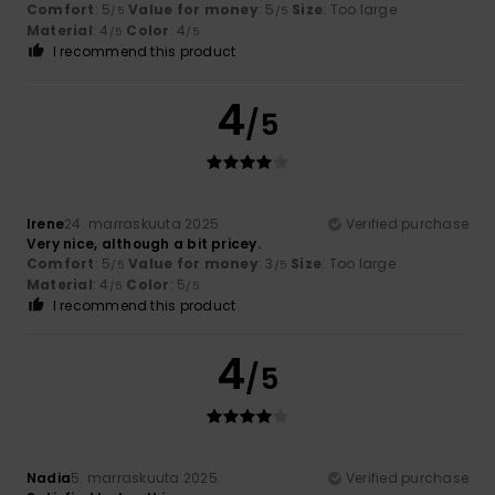
Comfort
: 5
Value for money
: 5
Size
: Too large
/5
/5
Material
: 4
Color
: 4
/5
/5
I recommend this product
4
/5
Irene
24. marraskuuta 2025
Verified purchase
Very nice, although a bit pricey.
Comfort
: 5
Value for money
: 3
Size
: Too large
/5
/5
Material
: 4
Color
: 5
/5
/5
I recommend this product
4
/5
Nadia
5. marraskuuta 2025
Verified purchase