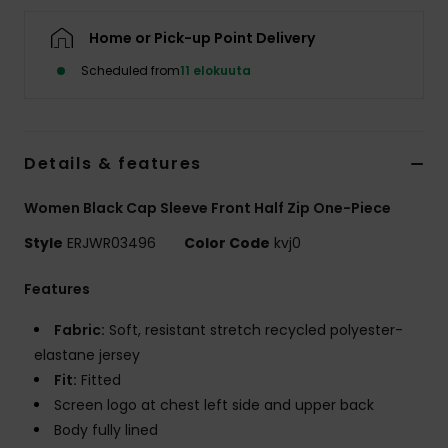
Vaatteet
Home or Pick-up Point Delivery
Lisätarvik
Scheduled from
11 elokuuta
Kengät
Details & features
Fitness
Women Black Cap Sleeve Front Half Zip One-Piece
Style
ERJWR03496
Color Code
kvj0
Snow
Features
Fabric:
Soft, resistant stretch recycled polyester-
elastane jersey
Fit:
Fitted
Screen logo at chest left side and upper back
Body fully lined