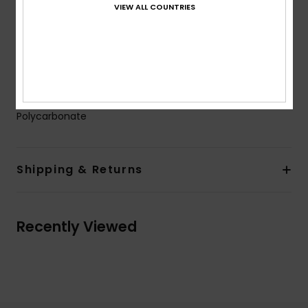
VIEW ALL COUNTRIES
Warranty:
2 years warranty
Other Features:
Anti-slip pads
Cat.3.
Download
Declaration Of Conformity
Composition
[Main Fabric] 50% Bio-Nylon, 50%
Polycarbonate
Shipping & Returns
Recently Viewed