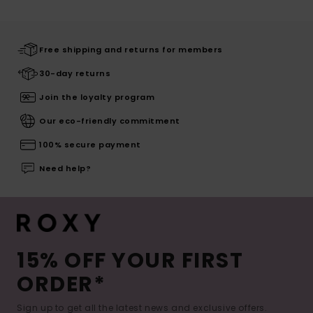
Free shipping and returns for members
30-day returns
Join the loyalty program
Our eco-friendly commitment
100% secure payment
Need help?
15% OFF YOUR FIRST
ORDER*
Sign up to get all the latest news and exclusive offers.