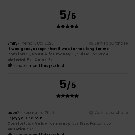
5
/5
Emily
7. heinäkuuta 2026
Verified purchase
It was good, except that it was far too long for me
Comfort
: 5
Value for money
: 5
Size
: Too large
/5
/5
Material
: 5
Color
: 5
/5
/5
I recommend this product
5
/5
Lison
26. kesäkuuta 2026
Verified purchase
Enjoy your haircut
Comfort
: 5
Value for money
: 5
Size
: Perfect size
/5
/5
Material
: 5
/5
I recommend this product