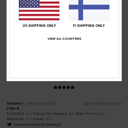
4
/5
US SHIPPING ONLY
FI SHIPPING ONLY
Ana
21. heinäkuuta 2026
Verified purchase
VIEW ALL COUNTRIES
It doesn’t look as wide as it does in the picture
Comfort
: 4
Value for money
: 4
Size
: Small
Material
:
/5
/5
4
Color
: 5
/5
/5
I recommend this product
5
/5
Susana
13. heinäkuuta 2026
Verified purchase
I like it
Comfort
: 5
Value for money
: 4
Size
: Perfect size
/5
/5
Material
: 5
Color
: 5
/5
/5
I recommend this product