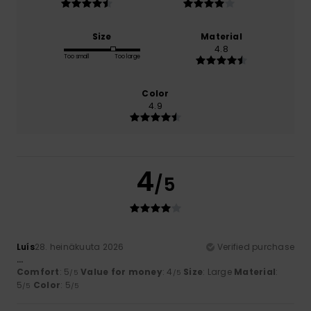
Size
Material
4.8
Too small
Too large
Color
4.9
4
/5
Luís
28. heinäkuuta 2026
Verified purchase
...
Comfort
: 5
Value for money
: 4
Size
: Large
Material
:
/5
/5
5
Color
: 5
/5
/5