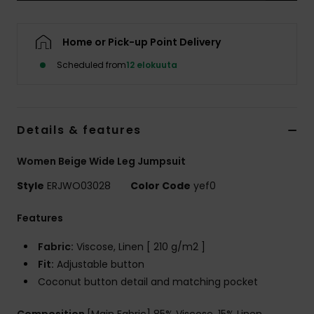
Vaatteet
Home or Pick-up Point Delivery
Lisätarvik
Scheduled from
12 elokuuta
Kengät
Details & features
Fitness
Women Beige Wide Leg Jumpsuit
Snow
Style
ERJWO03028
Color Code
yef0
Features
Fabric:
Viscose, Linen [ 210 g/m2 ]
Fit:
Adjustable button
Coconut button detail and matching pocket