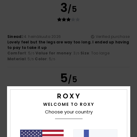
3
/5
Sinead
24. heinäkuuta 2026
Verified purchase
Lovely feel but the legs are way too long. I ended up having
to pay to take it up
Comfort
: 5
Value for money
: 3
Size
: Too large
/5
/5
Material
: 5
Color
: 5
/5
/5
5
/5
WELCOME TO ROXY
Zuzana
23. heinäkuuta 2026
Verified purchase
Choose your country
Xxx
Comfort
: 5
Value for money
: 5
Size
: Perfect size
/5
/5
Material
: 5
Color
: 5
/5
/5
I recommend this product