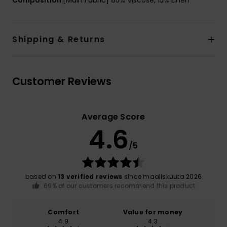
Composition
[Main Fabric] 85% Viscose, 15% Linen
Shipping & Returns
Customer Reviews
Average Score
4.6
/5
based on
13 verified reviews
since maaliskuuta 2026
69% of our customers recommend this product
Comfort
Value for money
4.9
4.3