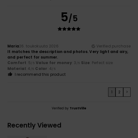
5
/5
Maria
26. toukokuuta 2026
Verified purchase
It matches the description and photos. Very light and airy,
and perfect for summer.
Comfort
: 5
Value for money
: 3
Size
: Perfect size
/5
/5
Material
: 4
Color
: 4
/5
/5
I recommend this product
1
2
>
Verified by
TrustVille
Recently Viewed