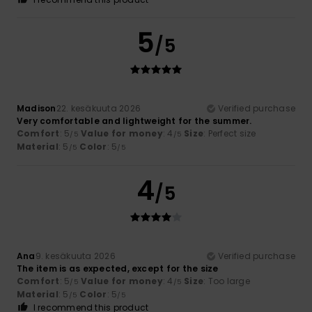
5
/5
Madison
22. kesäkuuta 2026
Verified purchase
Very comfortable and lightweight for the summer.
Comfort
: 5
Value for money
: 4
Size
: Perfect size
/5
/5
Material
: 5
Color
: 5
/5
/5
4
/5
Ana
9. kesäkuuta 2026
Verified purchase
The item is as expected, except for the size
Comfort
: 5
Value for money
: 4
Size
: Too large
/5
/5
Material
: 5
Color
: 5
/5
/5
I recommend this product