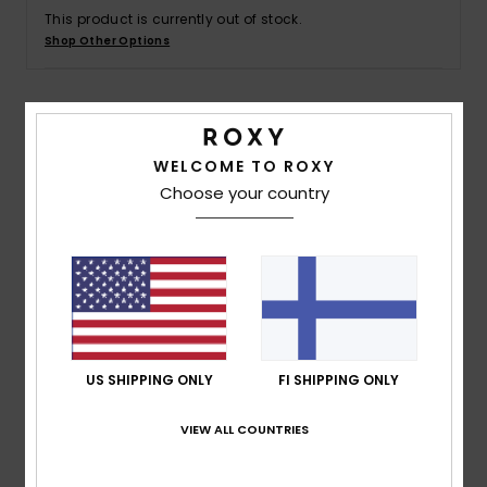
Vaatteet
This product is currently out of stock.
Shop Other Options
Lisätarvik
Details & features
Kengät
WELCOME TO ROXY
Young Women Green Cheeky Bikini Bottoms
Choose your country
Fitness
Style
ARJX403507
Color Code
gcf7
Snow
Features
Fabric:
Smocked soft, resistant, recycled & stretch
fabric
Coverage:
Cheeky coverage
US SHIPPING ONLY
FI SHIPPING ONLY
Rise:
Low rise waist
Rubber ROXY branding logo
VIEW ALL COUNTRIES
Fully smocked body
High leg opening