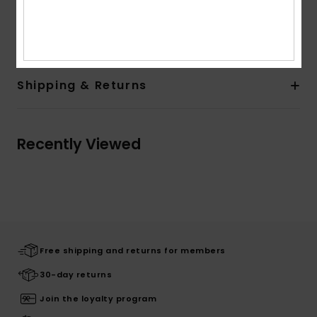
Composition
87% Recycled Nylon, 13% Elastane
Shipping & Returns
Recently Viewed
Free shipping and returns for members
30-day returns
Join the loyalty program