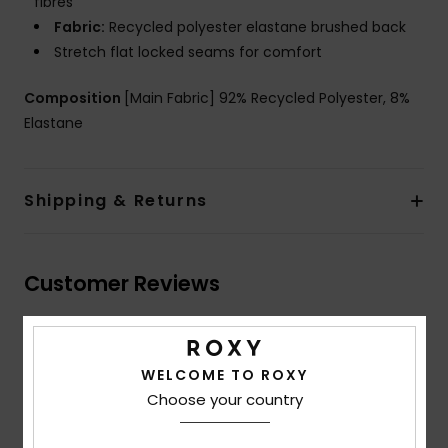
fibres
Fabric:
Recycled polyester elastane brushed back
Stretch flat locked seams for comfort
Composition
[Main Fabric] 92% Recycled Polyester, 8%
Elastane
Shipping & Returns
Customer Reviews
Average Score
4.7
WELCOME TO ROXY
Choose your country
/5