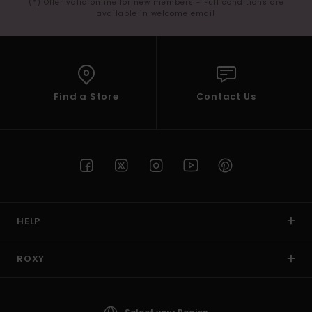
(*) Offer valid online for new members - Full conditions are
available in welcome email
Find a Store
Contact Us
HELP
ROXY