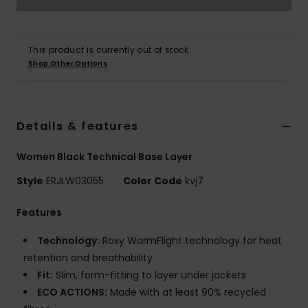
Vaatteet
Lisätarvik
This product is currently out of stock.
Shop Other Options
Kengät
Details & features
Fitness
Women Black Technical Base Layer
Snow
Style
ERJLW03055
Color Code
kvj7
Features
Technology:
Roxy WarmFlight technology for heat
retention and breathability
Fit:
Slim, form-fitting to layer under jackets
ECO ACTIONS:
Made with at least 90% recycled