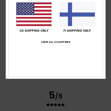
based on
3 verified reviews
since marraskuuta 2025
100% of our customers recommend this product
Comfort
Value for money
5.0
5.0
US SHIPPING ONLY
FI SHIPPING ONLY
VIEW ALL COUNTRIES
Size
Material
4.7
Too small
Too large
Color
4.7
5
/5