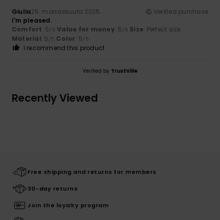
Giulia
25. marraskuuta 2025
Verified purchase
I'm pleased.
Comfort
: 5
Value for money
: 5
Size
: Perfect size
/5
/5
Material
: 5
Color
: 5
/5
/5
I recommend this product
Verified by
TrustVille
Recently Viewed
Free shipping and returns for members
30-day returns
Join the loyalty program