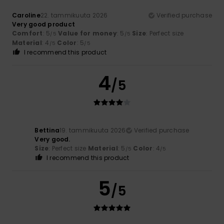
Caroline
22. tammikuuta 2026
Verified purchase
Very good product
Comfort
: 5
Value for money
: 5
Size
: Perfect size
/5
/5
Material
: 4
Color
: 5
/5
/5
I recommend this product
4
/5
Bettina
19. tammikuuta 2026
Verified purchase
Very good.
Size
: Perfect size
Material
: 5
Color
: 4
/5
/5
I recommend this product
5
/5