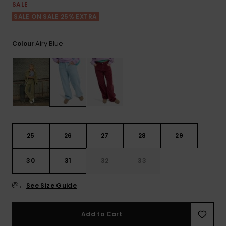
View
Varustekas
Mekot
Talvivaatt
SALE
the FAQ
GIFTCARDS
SALE ON SALE 25% EXTRA
Huivit ja
Lumilautai
Jumpsuits &
hanskat
Lainelauta
WISHLIST
Playsuits
Airy Blue
Colour
Hatut & pi
Koulureput
Shortsit
Aurinkolas
Lisätarvik
Hameet
Märkäpuvu
25
26
27
28
29
Suojavaat
30
31
32
33
& neopreen
lisätarvikk
See Size Guide
Swim
Add to Cart