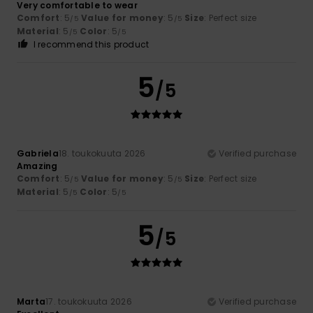
Very comfortable to wear
Comfort
: 5
Value for money
: 5
Size
: Perfect size
/5
/5
Material
: 5
Color
: 5
/5
/5
I recommend this product
5
/5
Gabriela
18. toukokuuta 2026
Verified purchase
Amazing
Comfort
: 5
Value for money
: 5
Size
: Perfect size
/5
/5
Material
: 5
Color
: 5
/5
/5
5
/5
Marta
17. toukokuuta 2026
Verified purchase