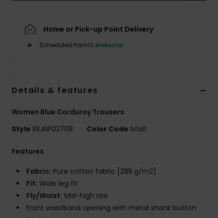
Vaatteet
Home or Pick-up Point Delivery
Lisätarvik
Scheduled from
12 elokuuta
Kengät
Details & features
Fitness
Women Blue Corduroy Trousers
Snow
Style
ERJNP03708
Color Code
bfa0
Features
Fabric:
Pure cotton fabric [285 g/m2]
Fit:
Wide leg fit
Fly/Waist:
Mid-high rise
Front waistband opening with metal shank button