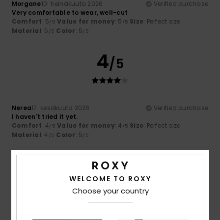
Morgane
10. heinäkuuta 2026
Verified purchase
Very comfortable to wear, well-cut
Comfort
: 5
Value for money
: 5
Size
: Perfect size
/5
/5
Material
: 5
Color
: 5
/5
/5
4
/5
Nerea
17. kesäkuuta 2026
Verified purchase
I haven't tried it yet.
Comfort
: 4
Value for money
: 4
Size
: Perfect size
/5
/5
Material
: 4
Color
: 5
/5
/5
5
/5
WELCOME TO ROXY
Choose your country
Pavlo
15. kesäkuuta 2026
Verified purchase