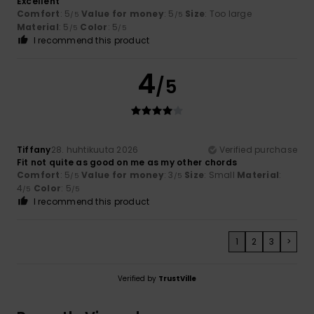
Excellent
Comfort
: 5
Value for money
: 5
Size
: Too large
/5
/5
Material
: 5
Color
: 5
/5
/5
I recommend this product
4
/5
Tiffany
28. huhtikuuta 2026
Verified purchase
Fit not quite as good on me as my other chords
Comfort
: 5
Value for money
: 3
Size
: Small
Material
:
/5
/5
4
Color
: 5
/5
/5
I recommend this product
1
2
3
>
Verified by
TrustVille