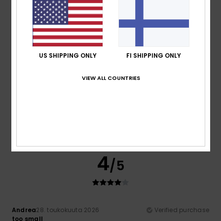
My girlfriend liked it
Comfort
: 5
Value for money
: 5
Size
: Perfect size
/5
/5
Material
: 5
Color
: 5
/5
/5
5
/5
US SHIPPING ONLY
FI SHIPPING ONLY
VIEW ALL COUNTRIES
Nathalie
7. kesäkuuta 2026
Verified purchase
A very pleasant product
Comfort
: 5
Value for money
: 5
Size
: Perfect size
/5
/5
Material
: 5
Color
: 5
/5
/5
I recommend this product
4
/5
Andrea
28. toukokuuta 2026
Verified purchase
too small