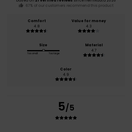
based on
21 verified reviews
since helmikuuta 2026
67% of our customers recommend this product
Comfort
Value for money
4.8
4.3
Size
Material
4.7
Too small
Too large
Color
4.9
5
/5