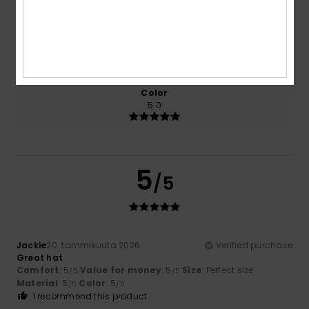
Size
Material
5.0
Too small
Too large
Color
5.0
5
/5
Jackie
20. tammikuuta 2026
Verified purchase
Great hat
Comfort
: 5
Value for money
: 5
Size
: Perfect size
/5
/5
Material
: 5
Color
: 5
/5
/5
I recommend this product