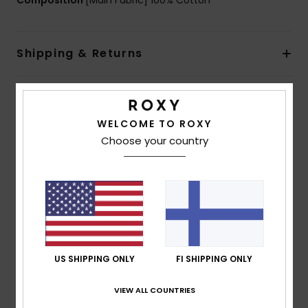
Composition
[Main Fabric] 100% Cotton
Shipping & Returns
Customer Reviews
WELCOME TO ROXY
Choose your country
Average Score
5.0
/5
based on
1 verified reviews
since tammikuuta 2026
100% of our customers recommend this product
US SHIPPING ONLY
FI SHIPPING ONLY
Comfort
Value for money
VIEW ALL COUNTRIES
5.0
5.0