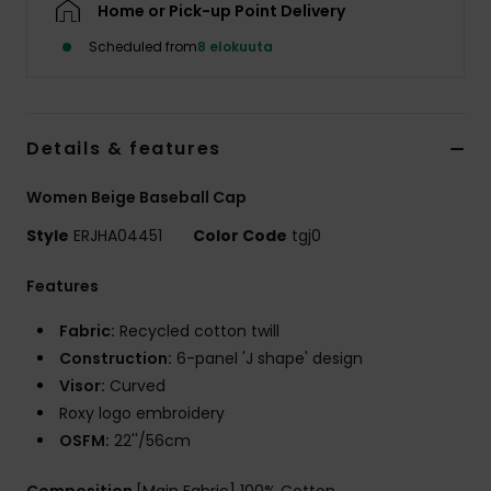
Home or Pick-up Point Delivery
Vaatteet
Scheduled from
8 elokuuta
Lisätarvik
Kengät
Details & features
Women Beige Baseball Cap
Fitness
Style
ERJHA04451
Color Code
tgj0
Snow
Features
Fabric:
Recycled cotton twill
Construction:
6-panel 'J shape' design
Visor:
Curved
Roxy logo embroidery
OSFM:
22''/56cm