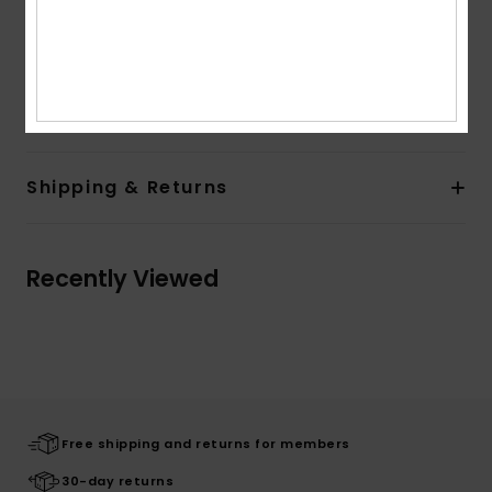
Product appearance may differ slightly depending
on print placement
Composition
87% Recycled Nylon, 13% Elastane
Shipping & Returns
Recently Viewed
Free shipping and returns for members
30-day returns