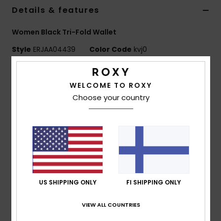
Vaatteet
Details & features
Women Black Tri-Fold Wallet
Lisätarvik
Style
ERJAA04439
Color Code
kvj0
Kengät
Features
WELCOME TO ROXY
Fabric:
Textured faux leather fabric
Fitness
Choose your country
Compartments:
External coin pocket
internal card slots
Snow
ROXY metal plate and embossed artwork
Size:
3.5" [H] x 5.5" [W] x 1.2" [D] / 9 [H] x 14 [W] x 3
[D] cm
Composition
[Main Fabric] 100% Polyurethane
US SHIPPING ONLY
FI SHIPPING ONLY
VIEW ALL COUNTRIES
Shipping & Returns