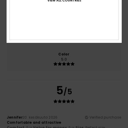
VIEW ALL COUNTRIES
Comfort
Value for money
5.0
5.0
Size
Material
5.0
Too small
Too large
Color
5.0
5
/5
Jennifer
20. kesäkuuta 2026
Verified purchase
Comfortable and attractive
Comfort
: 5
Value for money
: 5
Size
: Perfect size
/5
/5