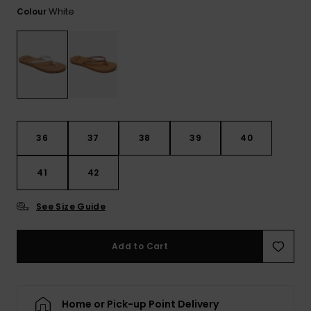
View
Varustekas
Mekot
Talvivaatt
White
Colour
the FAQ
GIFTCARDS
Huivit ja
Lumilautai
Jumpsuits &
hanskat
Lainelauta
WISHLIST
Playsuits
Hatut & pi
Koulureput
Shortsit
Aurinkolas
Lisätarvik
36
37
38
39
40
Hameet
Märkäpuvu
41
42
See Size Guide
Suojavaat
& neopreen
lisätarvikk
Add to Cart
Swim
Home or Pick-up Point Delivery