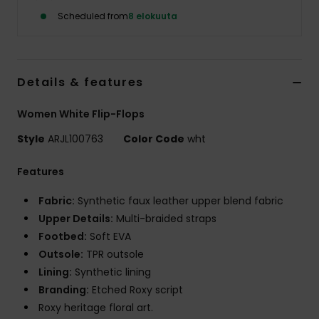
Vaatteet
Scheduled from
8 elokuuta
Lisätarvik
Details & features
Kengät
Women White Flip-Flops
Fitness
Style
ARJL100763
Color Code
wht
Features
Snow
Fabric:
Synthetic faux leather upper blend fabric
Upper Details:
Multi-braided straps
Footbed:
Soft EVA
Outsole:
TPR outsole
Lining:
Synthetic lining
Branding:
Etched Roxy script
Roxy heritage floral art.