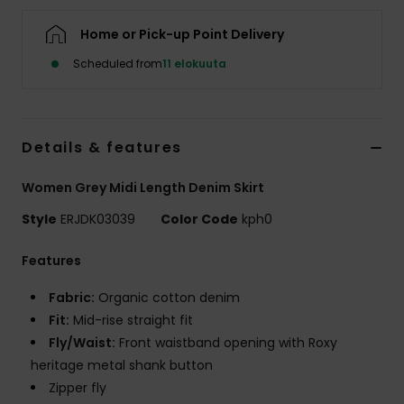
Vaatteet
Home or Pick-up Point Delivery
Lisätarvik
Scheduled from
11 elokuuta
Kengät
Details & features
Fitness
Women Grey Midi Length Denim Skirt
Style
ERJDK03039
Color Code
kph0
Snow
Features
Fabric:
Organic cotton denim
Fit:
Mid-rise straight fit
Fly/Waist:
Front waistband opening with Roxy
heritage metal shank button
Zipper fly