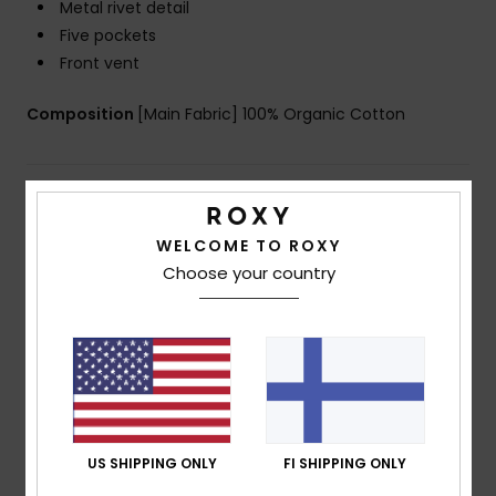
Metal rivet detail
Five pockets
Front vent
Composition
[Main Fabric] 100% Organic Cotton
Shipping & Returns
WELCOME TO ROXY
Choose your country
Customer Reviews
Average Score
5.0
/5
US SHIPPING ONLY
FI SHIPPING ONLY