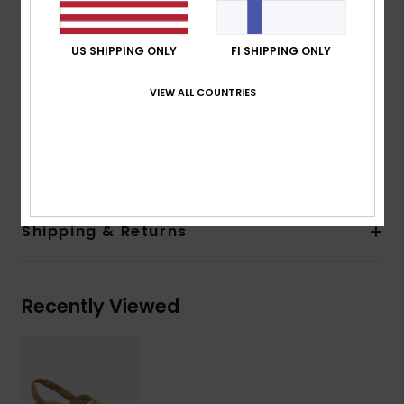
Footbed:
Soft EVA footbed
Outsole:
Rubberlon
US SHIPPING ONLY
FI SHIPPING ONLY
Closure:
Elasticized back heel strap
Branding:
Roxy logo
VIEW ALL COUNTRIES
Composition
Upper: 85% Polyester/ 15% Synthetic PU,
Lining: N/A, Outsole: 60% Textile/40% Sponge Rubber-
100% Sponge Rubber for Non-USA
Shipping & Returns
Recently Viewed