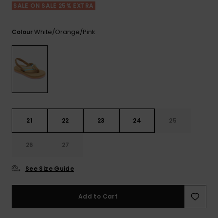
View
Varustekas
Mekot
Talvivaatt
SALE ON SALE 25% EXTRA
the FAQ
GIFTCARDS
Huivit ja
Lumilautai
Jumpsuits &
hanskat
Lainelauta
White/orange/pink
Colour
WISHLIST
Playsuits
Hatut & pi
Koulureput
Shortsit
Aurinkolas
Lisätarvik
Hameet
Märkäpuvu
21
22
23
24
25
26
27
Suojavaat
& neopreen
lisätarvikk
See Size Guide
Swim
Add to Cart