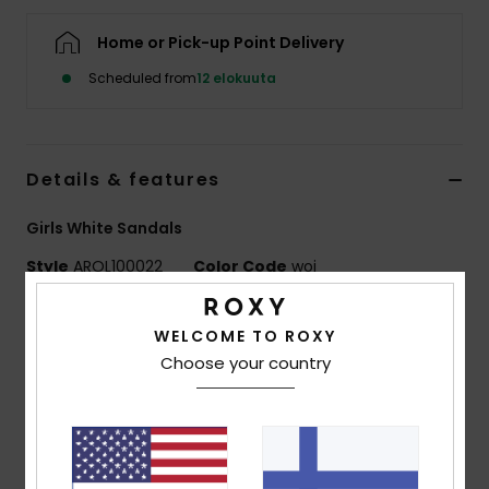
Vaatteet
Home or Pick-up Point Delivery
Lisätarvik
Scheduled from
12 elokuuta
Kengät
Details & features
Fitness
Girls White Sandals
Style
AROL100022
Color Code
woi
Snow
Features
WELCOME TO ROXY
Fabric:
Polyester synthetic faux leather upper blend
Choose your country
fabric
REPREVE™ traceable, recycled polyester made from
plastic bottles
Upper Details:
Textile webbing