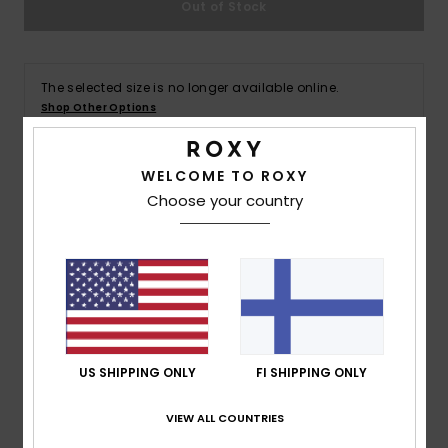
Out of Stock
Vaatteet
Lisätarvik
The selected size is no longer available online.
Shop Other Options
Kengät
WELCOME TO ROXY
Fitness
Details & features
Choose your country
Women Blue Long Sleeve Denim Romper
Snow
Style
ERJDO03001
Color Code
bsbw
Features
Fabric:
Washed lightweight denim
US SHIPPING ONLY
FI SHIPPING ONLY
Fit:
Easy utility fit
Fly/Waist:
Front tab opening with Roxy metal
VIEW ALL COUNTRIES
buttons