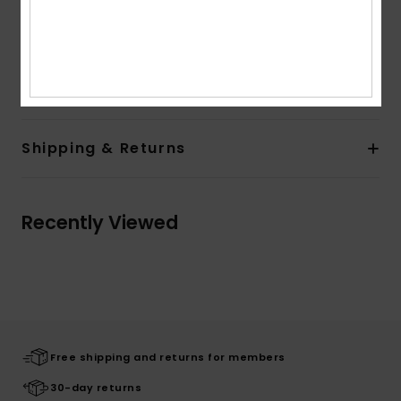
Details:
Chest patched pockets
Button cuffs
Composition
[Main Fabric] 100% Organic Cotton
Shipping & Returns
Recently Viewed
Free shipping and returns for members
30-day returns