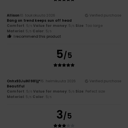
Allison
10. toukokuuta 2026
Verified purchase
Bang on trend keeps sun off head
Comfort
: 5
Value for money
: 5
Size
: Too large
/5
/5
Material
: 5
Color
: 5
/5
/5
I recommend this product
5
/5
Onhx93JuiN1981jj*
15. helmikuuta 2026
Verified purchase
Beautiful
Comfort
: 5
Value for money
: 5
Size
: Perfect size
/5
/5
Material
: 5
Color
: 5
/5
/5
3
/5