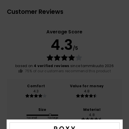
Customer Reviews
Average Score
4.3
/5
based on
4 verified reviews
since tammikuuta 2026
75% of our customers recommend this product
Comfort
Value for money
4.3
4.8
Size
Material
4.8
Too small
Too large