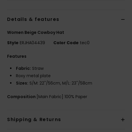
Vaatteet
Details & features
Lisätarvik
Women Beige Cowboy Hat
Kengät
Style
ERJHA04439
Color Code
tec0
Fitness
Features
Fabric:
Straw
Snow
Roxy metal plate
Sizes:
S/M: 22''/56cm, M/L: 23''/58cm
Composition
[Main Fabric] 100% Paper
Shipping & Returns