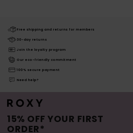
Free shipping and returns for members
30-day returns
Join the loyalty program
Our eco-friendly commitment
100% secure payment
Need help?
15% OFF YOUR FIRST
ORDER*