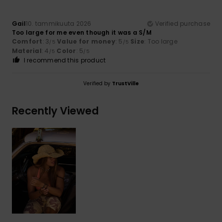
Gail
10. tammikuuta 2026
Verified purchase
Too large for me even though it was a S/M
Comfort
: 3
Value for money
: 5
Size
: Too large
/5
/5
Material
: 4
Color
: 5
/5
/5
I recommend this product
Verified by
TrustVille
Recently Viewed