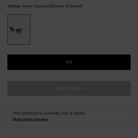
View
Varustekas
Mekot
Talvivaatt
the FAQ
Shiny Tapioca/brown Gradient
Colour
GIFTCARDS
Huivit ja
Lumilautai
Jumpsuits &
hanskat
Lainelauta
WISHLIST
Playsuits
Hatut & pi
Koulureput
Shortsit
Aurinkolas
Lisätarvik
Hameet
1SZ
Märkäpuvu
Out of Stock
Suojavaat
& neopreen
lisätarvikk
This product is currently out of stock.
Shop Other Options
Swim