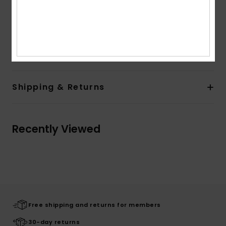
Cat.1 or 3
Download
Declaration Of Conformity
Composition
[Main Fabric] 50% Bio-Acetate, 50% Plastic
Shipping & Returns
Recently Viewed
Free shipping and returns for members
30-day returns