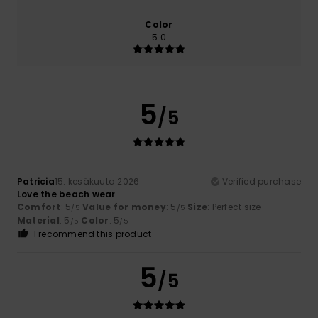
Color
5.0
5
/5
Patricia
15. kesäkuuta 2026
Verified purchase
Love the beach wear
Comfort
: 5
Value for money
: 5
Size
: Perfect size
/5
/5
Material
: 5
Color
: 5
/5
/5
I recommend this product
5
/5