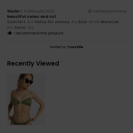
Giulia
21. huhtikuuta 2026
Verified purchase
beautiful colour and cut
Comfort
: 4
Value for money
: 4
Size
: Small
Material
:
/5
/5
5
Color
: 5
/5
/5
I recommend this product
Verified by
TrustVille
Recently Viewed