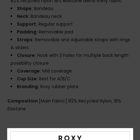
82% recycled nylon 18% elastane blend shiny fabric
Shape:
Bandeau
Neck:
Bandeau neck
Support:
Regular support
Padding:
Removable pad
Straps:
Removable and Adjustable straps with rings
& sliders
Closure:
Hook with 3 holes for multiple back length
possibility closure
Coverage:
Mid coverage
Cup Size:
Best for A/B/C
Branding:
Roxy rubber plate
Composition
[Main Fabric] 82% Recycled Nylon, 18%
Elastane
Shipping & Returns