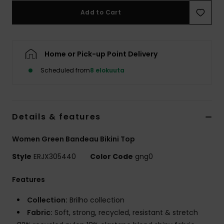
Vaatteet
Add to Cart
Lisätarvik
Home or Pick-up Point Delivery
Kengät
Scheduled from
8 elokuuta
Fitness
Details & features
Snow
Women Green Bandeau Bikini Top
Style
ERJX305440
Color Code
gng0
Features
Collection:
Brilho collection
Fabric:
Soft, strong, recycled, resistant & stretch