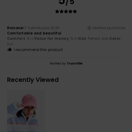
5
/5
Romane
17. helmikuuta 2026
Verified purchase
Comfortable and beautiful
Comfort
: 5
Value for money
: 5
Size
: Perfect size
Color
:
/5
/5
5
/5
I recommend this product
Verified by
TrustVille
Recently Viewed