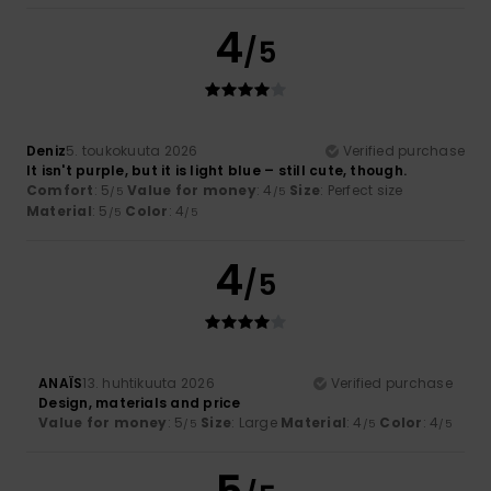
4
/5
Deniz
5. toukokuuta 2026
Verified purchase
It isn't purple, but it is light blue – still cute, though.
Comfort
: 5
Value for money
: 4
Size
: Perfect size
/5
/5
Material
: 5
Color
: 4
/5
/5
4
/5
ANAÏS
13. huhtikuuta 2026
Verified purchase
Design, materials and price
Value for money
: 5
Size
: Large
Material
: 4
Color
: 4
/5
/5
/5