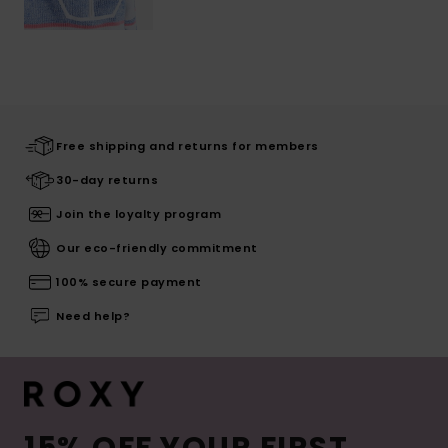
Free shipping and returns for members
30-day returns
Join the loyalty program
Our eco-friendly commitment
100% secure payment
Need help?
15% OFF YOUR FIRST