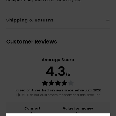
Composition
[Main Fabric] 100% Polyester
Shipping & Returns
Customer Reviews
Average Score
4.3
/5
based on
4 verified reviews
since helmikuuta 2026
50% of our customers recommend this product
Comfort
Value for money
4.7
4.8