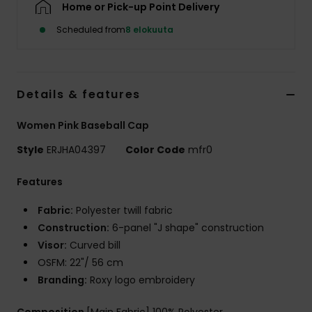
Home or Pick-up Point Delivery
Vaatteet
Scheduled from
8 elokuuta
Lisätarvik
Kengät
Details & features
Women Pink Baseball Cap
Fitness
Style
ERJHA04397
Color Code
mfr0
Snow
Features
Fabric:
Polyester twill fabric
Construction:
6-panel "J shape" construction
Visor:
Curved bill
OSFM: 22"/ 56 cm
Branding:
Roxy logo embroidery