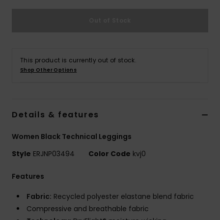
Vaatteet
Out of Stock
Lisätarvik
This product is currently out of stock.
Kengät
Shop Other Options
Fitness
Details & features
Snow
Women Black Technical Leggings
Style
ERJNP03494
Color Code
kvj0
Features
Fabric:
Recycled polyester elastane blend fabric
Compressive and breathable fabric