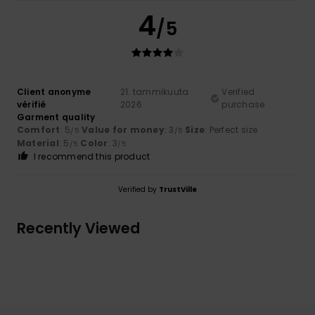
4
/5
Client anonyme
21. tammikuuta
Verified
vérifié
2026
purchase
Garment quality
Comfort
: 5
Value for money
: 3
Size
: Perfect size
/5
/5
Material
: 5
Color
: 3
/5
/5
I recommend this product
Verified by
TrustVille
Recently Viewed