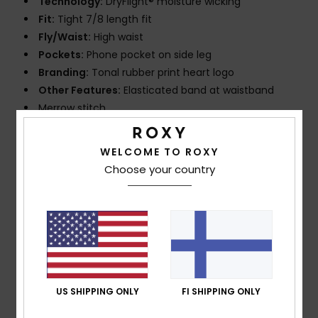
Technology:
DryFlight® moisture wicking
Fit:
Tight 7/8 length fit
Fly/Waist:
High waist
Pockets:
Phone pocket on side leg
Branding:
Tonal rubber print heart logo
Other Features:
Elasticated band at waistband
Merrow stitch.
Composition
[Main Fabric] 88% Recycled Polyester, 12%
WELCOME TO ROXY
Elastane
Choose your country
Shipping & Returns
Customer Reviews
US SHIPPING ONLY
FI SHIPPING ONLY