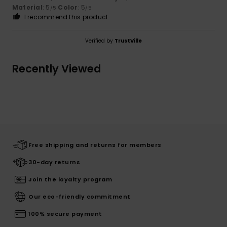
Material
: 5
Color
: 5
/5
/5
I recommend this product
Verified by
TrustVille
Recently Viewed
Free shipping and returns for members
30-day returns
Join the loyalty program
Our eco-friendly commitment
100% secure payment