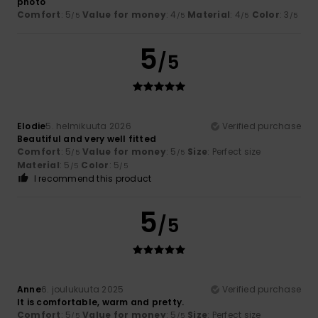
photo
Comfort
: 5
Value for money
: 4
Material
: 4
Color
: 3
/5
/5
/5
/5
5
/5
Elodie
5. helmikuuta 2026
Verified purchase
Beautiful and very well fitted
Comfort
: 5
Value for money
: 5
Size
: Perfect size
/5
/5
Material
: 5
Color
: 5
/5
/5
I recommend this product
5
/5
Anne
6. joulukuuta 2025
Verified purchase
It is comfortable, warm and pretty.
Comfort
: 5
Value for money
: 5
Size
: Perfect size
/5
/5