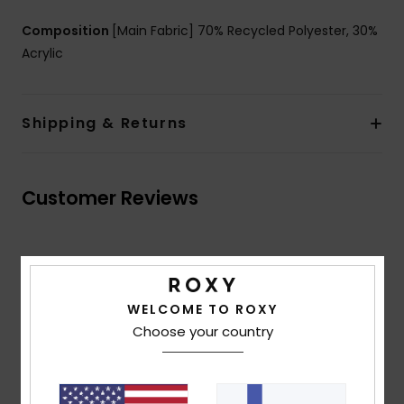
Composition
[Main Fabric] 70% Recycled Polyester, 30%
Acrylic
Shipping & Returns
Customer Reviews
Average Score
4.7
WELCOME TO ROXY
/5
Choose your country
based on
3 verified reviews
since joulukuuta 2025
67% of our customers recommend this product