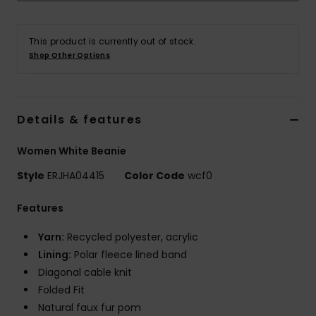
Vaatteet
This product is currently out of stock.
Lisätarvik
Shop Other Options
Kengät
Details & features
Fitness
Women White Beanie
Snow
Style
ERJHA04415
Color Code
wcf0
Features
Yarn:
Recycled polyester, acrylic
Lining:
Polar fleece lined band
Diagonal cable knit
Folded Fit
Natural faux fur pom