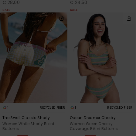
€ 28,00
€ 24,50
Vaatteet
SALE
SALE
Lisätarvik
Kengät
Fitness
Snow
1
1
RECYCLED FIBER
RECYCLED FIBER
The Swell Classic Shorty
Ocean Dreamer Cheeky
Women White Shorty Bikini
Women Green Cheeky
Bottoms
Coverage Bikini Bottoms