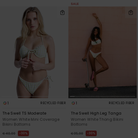
View
Varustekas
Mekot
Talvivaatt
SALE
the FAQ
GIFTCARDS
Huivit ja
Lumilautai
Jumpsuits &
hanskat
Lainelauta
WISHLIST
Playsuits
Hatut & pi
Koulureput
Shortsit
Aurinkolas
Lisätarvik
Hameet
Märkäpuvu
Suojavaat
& neopreen
1
1
RECYCLED FIBER
RECYCLED FIBER
lisätarvikk
The Swell TS Moderate
The Swell High Leg Tanga
Women White Mini Coverage
Women White Thong Bikini
Swim
Bikini Bottoms
Bottoms
30%
30%
€ 40,00
€ 35,00