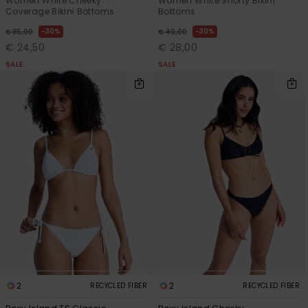
Women White Cheeky
Women White Shorty Bikini
Coverage Bikini Bottoms
Bottoms
30%
30%
€ 35,00
€ 40,00
€ 24,50
€ 28,00
SALE
SALE
2
2
RECYCLED FIBER
RECYCLED FIBER