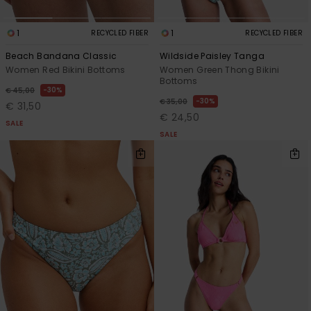
1
1
RECYCLED FIBER
RECYCLED FIBER
Beach Bandana Classic
Wildside Paisley Tanga
Women Red Bikini Bottoms
Women Green Thong Bikini
Bottoms
30%
€ 45,00
30%
€ 35,00
€ 31,50
€ 24,50
SALE
SALE