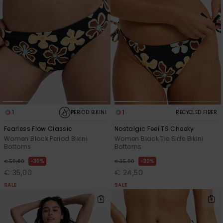
1
1
PERIOD BIKINI
RECYCLED FIBER
Fearless Flow Classic
Nostalgic Feel TS Cheeky
Women Black Period Bikini
Women Black Tie Side Bikini
Bottoms
Bottoms
30%
30%
€ 50,00
€ 35,00
€ 35,00
€ 24,50
SALE
SALE