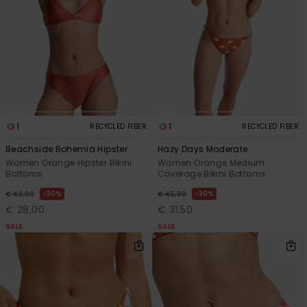
1
1
RECYCLED FIBER
RECYCLED FIBER
Beachside Bohemia Hipster
Hazy Days Moderate
Women Orange Hipster Bikini
Women Orange Medium
Bottoms
Coverage Bikini Bottoms
30%
30%
€ 40,00
€ 45,00
€ 28,00
€ 31,50
SALE
SALE