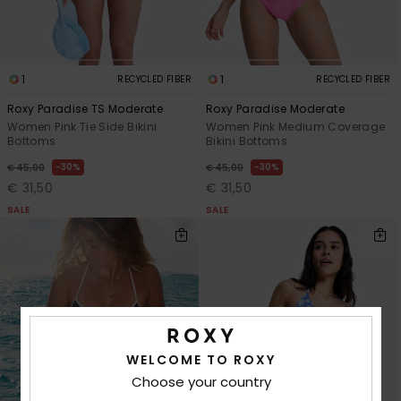
1
1
RECYCLED FIBER
RECYCLED FIBER
Roxy Paradise TS Moderate
Roxy Paradise Moderate
Women Pink Tie Side Bikini
Women Pink Medium Coverage
Bottoms
Bikini Bottoms
30%
30%
€ 45,00
€ 45,00
€ 31,50
€ 31,50
SALE
SALE
WELCOME TO ROXY
Choose your country