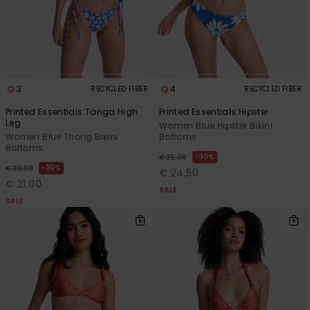
3
4
RECYCLED FIBER
RECYCLED FIBER
Printed Essentials Tanga High
Printed Essentials Hipster
Leg
Women Blue Hipster Bikini
Women Blue Thong Bikini
Bottoms
Bottoms
30%
€ 35,00
30%
€ 30,00
€ 24,50
€ 21,00
SALE
SALE