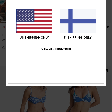
1
3
RECYCLED FIBER
RECYCLED FIBER
The Retro Essentials Classic
Printed Essentials TS Classic
US SHIPPING ONLY
FI SHIPPING ONLY
Women Black Bikini Bottoms
Women Blue Tie Side Bikini
Bottoms
€ 35,00
VIEW ALL COUNTRIES
30%
€ 30,00
€ 21,00
SALE