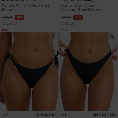
Roxy Island TS Classic
Roxy Island Cheeky
Women White Tie Side Bikini
Women Black Cheeky
Bottoms
Coverage Bikini Bottoms
30%
30%
€ 35,00
€ 35,00
€ 24,50
€ 24,50
SALE
SALE
2
1
RECYCLED FIBER
RECYCLED FIBER