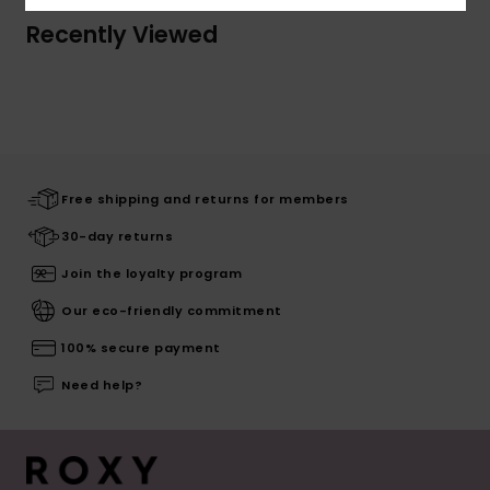
Recently Viewed
Free shipping and returns for members
30-day returns
Join the loyalty program
Our eco-friendly commitment
100% secure payment
Need help?