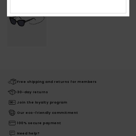
Free shipping and returns for members
30-day returns
Join the loyalty program
Our eco-friendly commitment
100% secure payment
Need help?