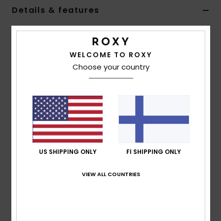
Vaatteet
Details & features
Women Black Eyewear Retainer
Lisätarvik
Style
ERJEA03005
Color Code
kvd0
WELCOME TO ROXY
Kengät
Choose your country
Features
Material:
Plastic stainless steel blend construction
Fitness
Composition
90% Plastic, 10% Stainless Steel
Snow
US SHIPPING ONLY
FI SHIPPING ONLY
Shipping & Returns
VIEW ALL COUNTRIES
Recently Viewed