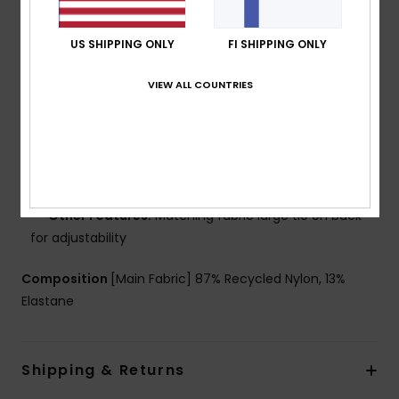
Shape:
Elongated triangle shape
Neck:
Scoop neck
US SHIPPING ONLY
FI SHIPPING ONLY
Straps:
Large fixed straps
Support:
Regular support
VIEW ALL COUNTRIES
Padding:
Removable pads
Cup Size:
Best for A/B/C
Closure:
Ties closure
Coverage:
Moderate coverage
Branding:
ROXY rubber plate
Other Features:
Matching fabric large tie on back
for adjustability
Composition
[Main Fabric] 87% Recycled Nylon, 13%
Elastane
Shipping & Returns