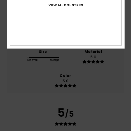
VIEW ALL COUNTRIES
based on
1 verified reviews
since kesäkuuta 2026
0% of our customers recommend this product
Comfort
Value for money
5.0
5.0
Size
Material
5.0
Too small
Too large
Color
5.0
5
/5