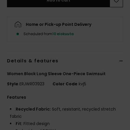
Add to Cart
Vaatteet
Lisätarvik
Home or Pick-up Point Delivery
Scheduled from
10 elokuuta
Kengät
Fitness
Details & features
Snow
Women Black Long Sleeve One-Piece Swimsuit
Style
ERJWR03923
Color Code
kvj5
Features
Recycled Fabric:
Soft, resistant, recycled stretch
fabric
Fit:
Fitted design