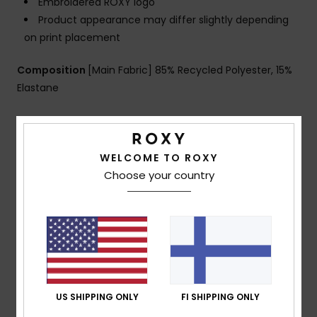
Embroidered ROXY logo
Product appearance may differ slightly depending
on print placement
Composition
[Main Fabric] 85% Recycled Polyester, 15%
Elastane
Shipping & Returns
WELCOME TO ROXY
Choose your country
Customer Reviews
Average Score
5.0
/5
US SHIPPING ONLY
FI SHIPPING ONLY