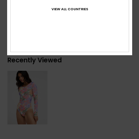
Composition
[Main Fabric] 85% Recycled Polyester, 15%
VIEW ALL COUNTRIES
Elastane
Shipping & Returns
Recently Viewed