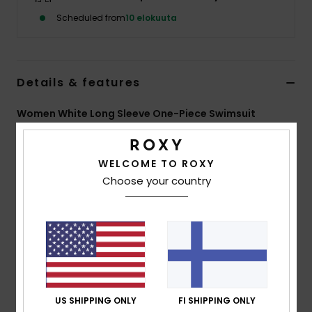
Vaatteet
Scheduled from
10 elokuuta
Lisätarvik
Details & features
Kengät
Women White Long Sleeve One-Piece Swimsuit
Fitness
Style
ERJWR03951
Color Code
wbp6
WELCOME TO ROXY
Features
Snow
Choose your country
Fabric:
Recycled stretch fabric
Fit:
Fitted
UV Protection:
UPF 50
Features:
Open back with tie detail
Tropical print
ROXY screen logo
US SHIPPING ONLY
FI SHIPPING ONLY